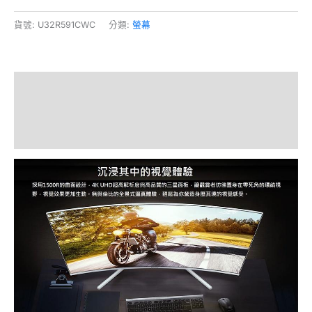
貨號:
U32R591CWC
分類:
螢幕
描述
額外資訊
評價 (0)