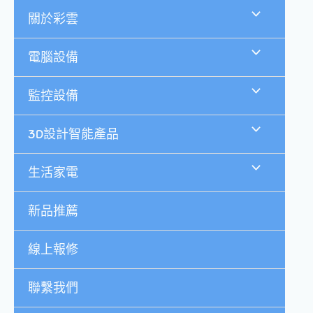
跳
關於彩雲
至
主
要
電腦設備
內
容
監控設備
3D設計智能產品
生活家電
新品推薦
線上報修
聯繫我們