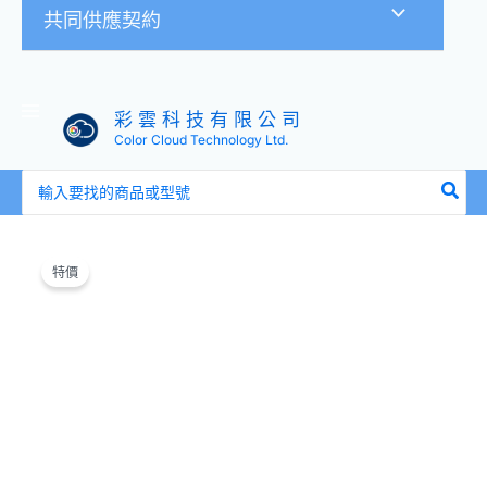
共同供應契約
彩 雲 科 技 有 限 公 司
Color Cloud Technology Ltd.
搜
尋：
原
目
始
前
特價
價
價
格：
格：
NT$12,900。
NT$10,200。