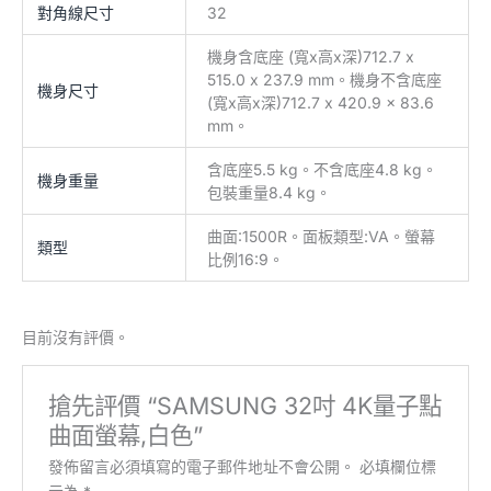
對角線尺寸
32
機身含底座 (寬x高x深)712.7 x
515.0 x 237.9 mm。機身不含底座
機身尺寸
(寬x高x深)712.7 x 420.9 x 83.6
mm。
含底座5.5 kg。不含底座4.8 kg。
機身重量
包裝重量8.4 kg。
曲面:1500R。面板類型:VA。螢幕
類型
比例16:9。
目前沒有評價。
搶先評價 “SAMSUNG 32吋 4K量子點
曲面螢幕,白色”
發佈留言必須填寫的電子郵件地址不會公開。
必填欄位標