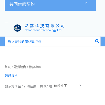
共同供應契約
彩 雲 科 技 有 限 公 司
Color Cloud Technology Ltd.
搜
尋：
首頁
/
電腦設備
/ 散熱專區
散熱專區
顯示第 1 至 12 項結果，共 67 項
價
價
格
格
範
範