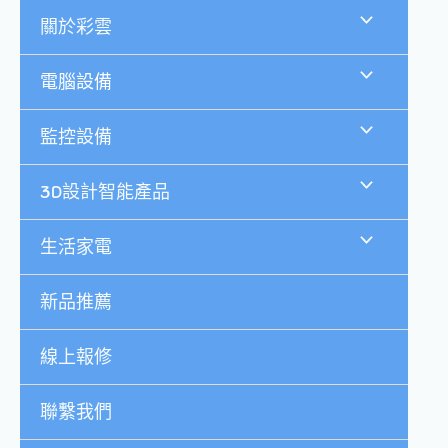
跳
關於彩雲
至
主
要
電腦設備
內
容
監控設備
3D設計智能產品
生活家電
新品推薦
線上報修
聯繫我們