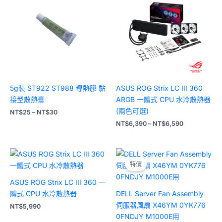
圍：
圍：
NT$25
NT$6,390
到
到
NT$30
NT$6,590
5g裝 ST922 ST988 導熱膠 黏
ASUS ROG Strix LC III 360
接型散熱膏
ARGB 一體式 CPU 水冷散熱器
(兩色可選)
NT$
25
–
NT$
30
NT$
6,390
–
NT$
6,590
原
目
始
前
特價
價
價
格：
格：
ASUS ROG Strix LC III 360 一
NT$3,190。
NT$2,990。
體式 CPU 水冷散熱器
DELL Server Fan Assembly
伺服器風扇 X46YM 0YK776
NT$
5,990
0FNDJY M1000E用