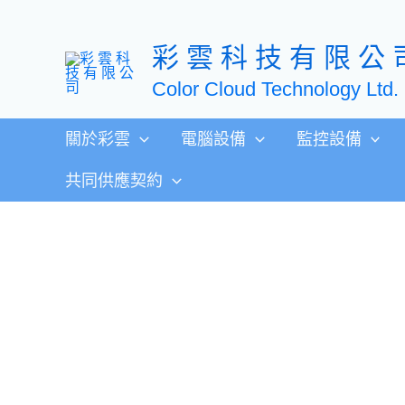
跳
至
彩 雲 科 技 有 限 公 
主
要
Color Cloud Technology Ltd.
內
容
關於彩雲
電腦設備
監控設備
共同供應契約