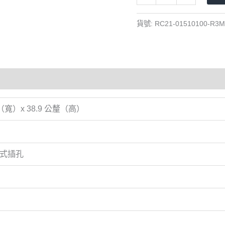
(含
USB
貨號:
RC21-01510100-R3M
3.1
插
槽)
數
量
釐（寬）x 38.9 公釐（高）
複合式插孔