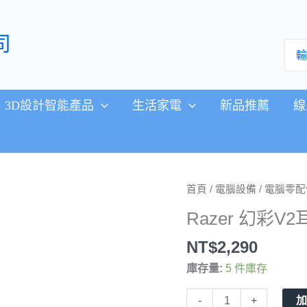
司
搜
尋：
3D設計智能產品
生活家電
新品推薦
線
Razer
首頁
/
電腦設備
/
電腦零配
幻
Razer 幻彩V2
彩
V2
NT$
2,290
耳
庫存量:
5 件庫存
機
架
-
+