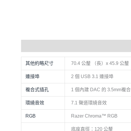
額外資訊
評價 (0)
其他約略尺寸
70.4 公釐 （長）x 45.9 公
連接埠
2 個 USB 3.1 連接埠
複合式插孔
1 個內建 DAC 的 3.5mm
環繞音效
7.1 聲道環繞音效
RGB
Razer Chroma™ RGB
底座直徑：120 公釐