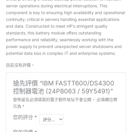
server operations during electrical interruptions. This
component is key to ensuring high availability and operational
continuity, critical in servers handling essential applications
and data. Constructed to meet HP’s stringent quality
standards, this battery module offers outstanding
performance and reliability, seamlessly working with the
power supply to prevent unexpected server shutdowns and
potential data loss in complex IT and enterprise systems.
目前沒有評價。
搶先評價 “IBM FASTT600/DS4300
控制器電池 (24P8063 / 59Y5491)”
發佈留言必須填寫的電子郵件地址不會公開。
必填欄位標
示為
*
您的評分
*