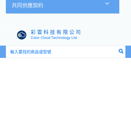
共同供應契約
彩 雲 科 技 有 限 公 司
Color Cloud Technology Ltd.
搜
尋：
IBM
FASTT600/DS4300
控
制
器
電
池
(24P8063
/
59Y5491)