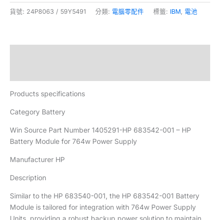
貨號:
24P8063 / 59Y5491
分類:
電腦零配件
標籤:
IBM
,
電池
描述
評價 (0)
Products specifications
Category Battery
Win Source Part Number 1405291-HP 683542-001 – HP
Battery Module for 764w Power Supply
Manufacturer HP
Description
Similar to the HP 683540-001, the HP 683542-001 Battery
Module is tailored for integration with 764w Power Supply
Units, providing a robust backup power solution to maintain