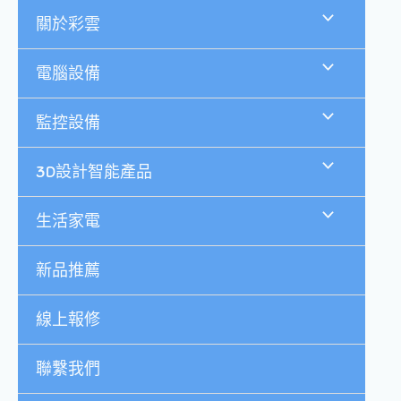
跳
關於彩雲
至
主
要
電腦設備
內
容
監控設備
3D設計智能產品
生活家電
新品推薦
線上報修
聯繫我們