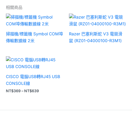
相關商品
掃描機/標籤機 Symbol COM埠
Razer 巴塞利斯蛇 V3 電競滑
傳輸數據線 2米
鼠 (RZ01-04000100-R3M1)
價
格
範
圍：
CISCO 電腦USB轉RJ45 USB
NT$369
到
CONSOLE線
NT$639
NT$
369
–
NT$
639