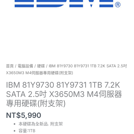
伺
服
器
專
用
硬
碟
(附
支
架)
首頁
/
電腦設備
/
硬碟
/ IBM 81Y9730 81Y9731 1TB 7.2K SATA 2.5吋
數
X3650M3 M4伺服器專用硬碟(附支架)
量
IBM 81Y9730 81Y9731 1TB 7.2K
SATA 2.5吋 X3650M3 M4伺服器
專用硬碟(附支架)
NT$
5,990
本硬碟為全新品. 附支架
容量:1TB