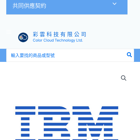
共同供應契約
彩 雲 科 技 有 限 公 司
Color Cloud Technology Ltd.
搜
尋：
IBM
81Y9730
81Y9731
1TB
7.2K
SATA
2.5
吋
X3650M3
M4