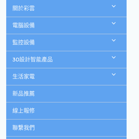
跳
關於彩雲
至
主
要
電腦設備
內
容
監控設備
3D設計智能產品
生活家電
新品推薦
線上報修
聯繫我們