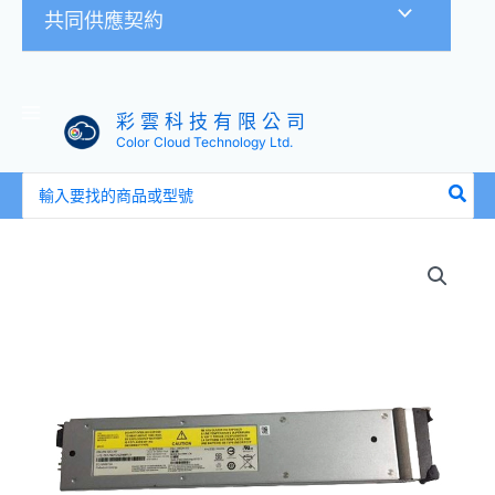
共同供應契約
彩 雲 科 技 有 限 公 司
Color Cloud Technology Ltd.
搜
尋：
IBM
02CL197
00ND095
02CL030
00DH517
F840
F900
電
池
數