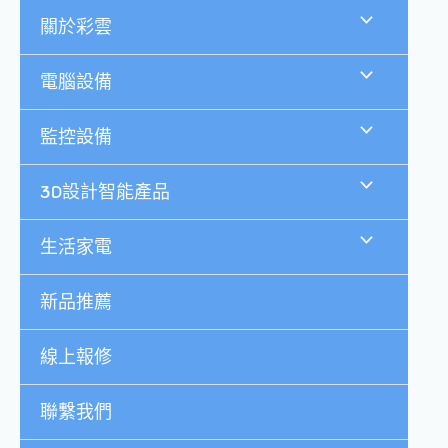
跳
關於彩雲
至
主
要
電腦設備
內
容
監控設備
3D設計智能產品
生活家電
新品推薦
線上報修
聯繫我們