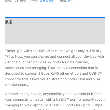
貨號:
1C1Y5AA
分類:
電腦零配件
標籤:
HP
描述
額外資訊
評價 (0)
Travel light with the USB-C® hub that weighs only 0.378 lb /
171 g. Now, you can charge and connect all your devices with
just one hub that includes six ports for data transfer,
accessories and charging. Plus, enjoy a connection that is
designed to support 1 Gbps RJ45 ethernet port and USB-C®
connector that allows you to stream to both HDMI and VGA
simultaneously.
Connect to any device, anytimeEnjoy a convenient hub for all
your connectivity needs, with a USB-C® port for pass-through
charging to your laptop, plus USB 3.0 ports for up to 5 Gbps