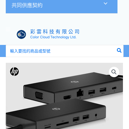
共同供應契約
彩 雲 科 技 有 限 公 司
Color Cloud Technology Ltd.
搜
尋：
HP
USB-
C
多
連
接
埠
集
線
器