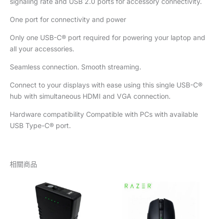
signaling rate and USB 2.0 ports for accessory connectivity.
One port for connectivity and power
Only one USB-C® port required for powering your laptop and
all your accessories.
Seamless connection. Smooth streaming.
Connect to your displays with ease using this single USB-C®
hub with simultaneous HDMI and VGA connection.
Hardware compatibility Compatible with PCs with available
USB Type-C® port.
相關商品
價
格
範
圍：
NT$1,350
到