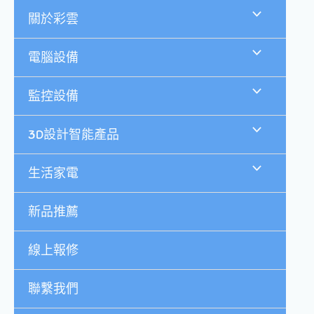
跳
關於彩雲
至
主
要
電腦設備
內
容
監控設備
3D設計智能產品
生活家電
新品推薦
線上報修
聯繫我們