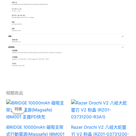
相關商品
原
目
始
前
特價
特價
價
價
格：
格：
NT$1,690。
NT$1,350。
iBRIDGE 10000mAh 磁吸支架
Razer Orochi V2 八岐大蛇靈
式行動電源(Magsafe) IBM001
刃 V2 粉晶 (RZ01-03731200-