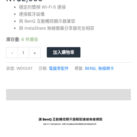
穩定的雙頻 Wi-Fi 6 連接
連接藍牙設備
與 BenQ 互動觸控顯示器兼容
與 InstaShare 無線螢幕分享器完全相容
庫存量:
6 件庫存
加入購物車
-
+
貨號:
WD02AT
分類:
電腦零配件
標籤:
BENQ
,
無線網卡
描述