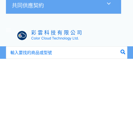
共同供應契約
彩 雲 科 技 有 限 公 司
Color Cloud Technology Ltd.
搜
尋：
BENQ
WD02AT
二
合
一
Wi-
Fi
藍
牙
無