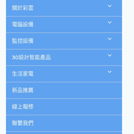
跳
關於彩雲
至
主
要
電腦設備
內
容
監控設備
3D設計智能產品
生活家電
新品推薦
線上報修
聯繫我們