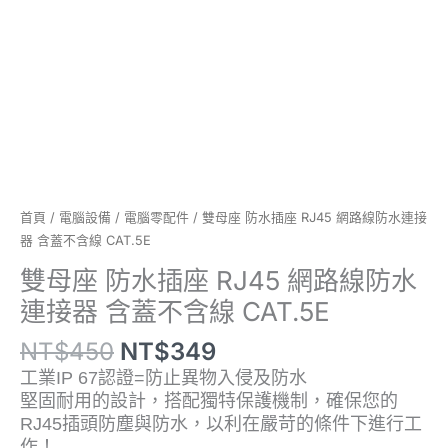
線
防
水
連
接
器
含
蓋
不
含
首頁
/
電腦設備
/
電腦零配件
/ 雙母座 防水插座 RJ45 網路線防水連接
線
器 含蓋不含線 CAT.5E
CAT.5E
雙母座 防水插座 RJ45 網路線防水
數
連接器 含蓋不含線 CAT.5E
量
NT$
450
NT$
349
工業
IP 67認證=防止異物入侵及防水
堅固耐用的設計，搭配獨特保護機制，確保您的
RJ45插頭防塵與防水，以利在嚴苛的條件下進行工
作！