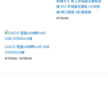
板擴充卡 桌上型電腦主機板接
線 PCI 外接擴充擋板 COM排
線/串口擋板 9針擋板線
NT$
290
價
格
範
圍：
CISCO 電腦USB轉RJ45 USB
NT$369
到
CONSOLE線
NT$639
NT$
369
–
NT$
639