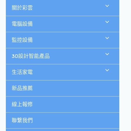
跳
關於彩雲
至
主
要
電腦設備
內
容
監控設備
3D設計智能產品
生活家電
新品推薦
線上報修
聯繫我們