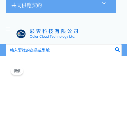
共同供應契約
彩 雲 科 技 有 限 公 司
Color Cloud Technology Ltd.
搜
尋：
原
目
雙
始
前
母
特價
價
價
座
格：
格：
防
NT$450。
NT$349。
水
插
座
RJ45
網
路