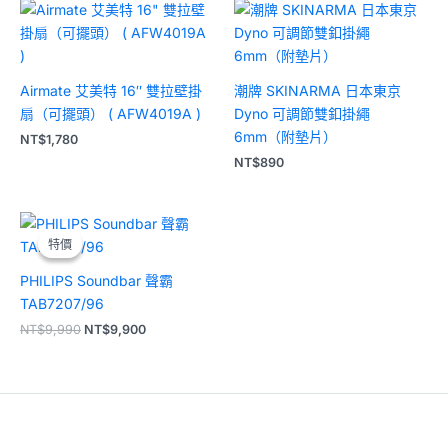
Airmate 艾美特 16″ 雙拉壁掛
潮牌 SKINARMA 日本東京
扇（可擺頭） ( AFW4019A )
Dyno 可調節雙釦掛繩
6mm（附墊片）
NT$
1,780
NT$
890
原
目
始
前
特價
特價
價
價
格：
格：
PHILIPS Soundbar 聲霸
NT$9,990。
NT$9,900。
TAB7207/96
NT$
9,990
NT$
9,900