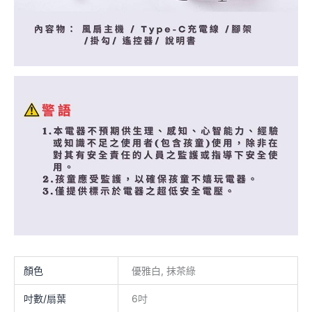
顏色
優雅白, 抹茶綠
吋數/扇葉
6吋