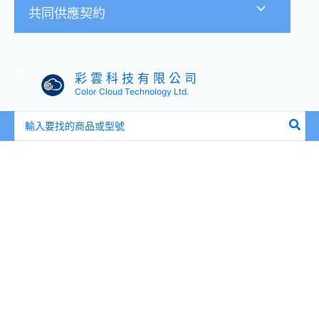
共同供應契約
彩 雲 科 技 有 限 公 司
Color Cloud Technology Ltd.
搜
尋：
米
沃
Cool
炫
風
多
功
能
涼
感