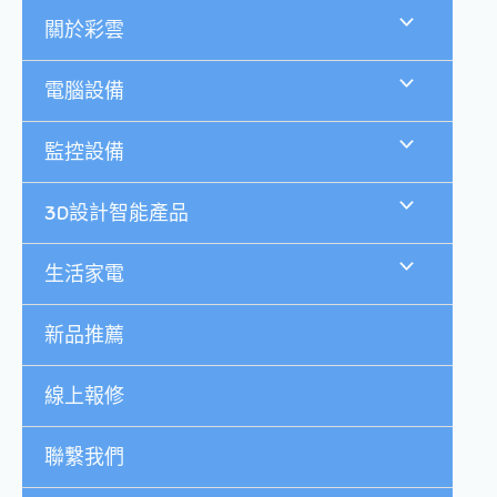
跳
關於彩雲
至
主
要
電腦設備
內
容
監控設備
3D設計智能產品
生活家電
新品推薦
線上報修
聯繫我們