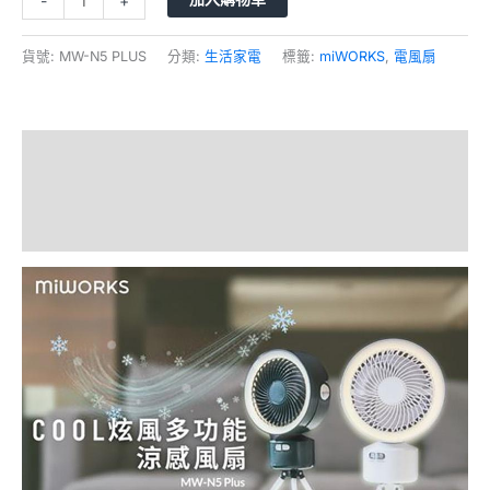
-
+
貨號:
MW-N5 PLUS
分類:
生活家電
標籤:
miWORKS
,
電風扇
描述
額外資訊
評價 (0)