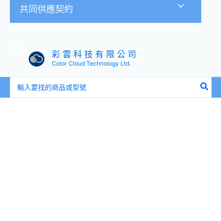
共同供應契約
彩 雲 科 技 有 限 公 司
Color Cloud Technology Ltd.
搜
尋：
全
新
LSI
12Gb/s
SAS3516
PCIe3.1
(9480-
8i8e)
4G
2133