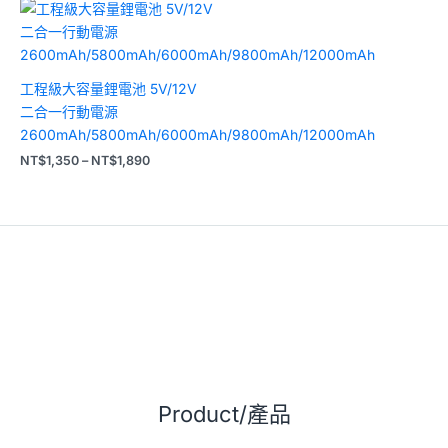
價
格
範
圍：
NT$1,350
到
工程級大容量鋰電池 5V/12V
NT$1,890
二合一行動電源
2600mAh/5800mAh/6000mAh/9800mAh/12000mAh
NT$
1,350
–
NT$
1,890
Product/產品