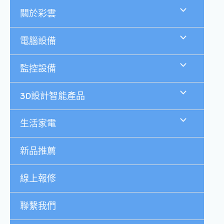
跳
關於彩雲
至
主
要
電腦設備
內
容
監控設備
3D設計智能產品
生活家電
新品推薦
線上報修
聯繫我們