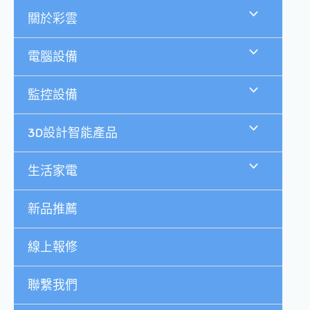
跳
關於彩雲
至
主
要
電腦設備
內
容
監控設備
3D設計智能產品
生活家電
新品推薦
線上報修
聯繫我們