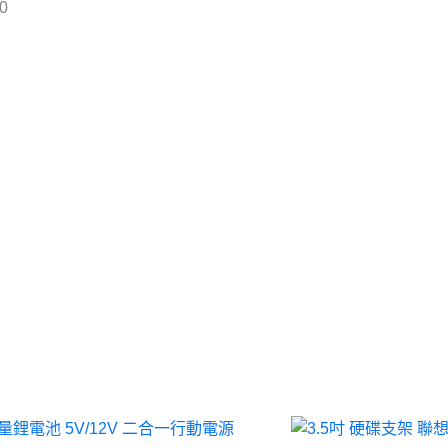
0
價
格