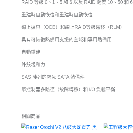
RAID 等級 0、1、5 和 6 以及 RAID 跨度 10、50 和 6
重建時自動恢復和重建時自動恢復
線上擴容（OCE）和線上RAID等級遷移（RLM）
具有可恢復熱備用支援的全域和專用熱備用
自動重建
外殼親和力
SAS 陣列的緊急 SATA 熱備件
單控制器多路徑（故障轉移）和 I/O 負載平衡
相關商品