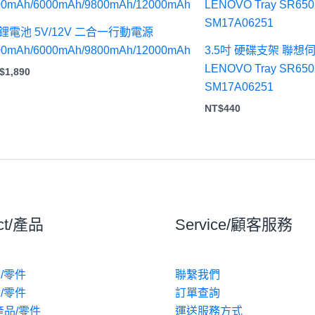
範
圍：
電池 5V/12V 二合一行動電源
NT$1,350
到
00mAh/6000mAh/9800mAh/12000mAh
3.5吋 硬碟支架 聯想
NT$1,890
LENOVO Tray SR650
$
1,890
SM17A06251
NT$
440
ct/產品
Service/顧客服務
/零件
聯繫我們
/零件
訂單查詢
產品/零件
運送服務方式