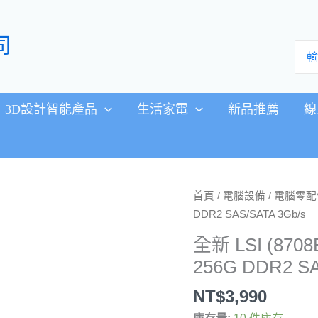
司
搜
尋：
3D設計智能產品
生活家電
新品推薦
線
全
首頁
/
電腦設備
/
電腦零配
新
DDR2 SAS/SATA 3Gb/s
LSI
全新 LSI (870
(8708EM2)
256G DDR2 SA
磁
碟
NT$
3,990
陣