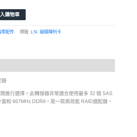
加入購物車
腦零配件
標籤:
LSI
,
磁碟陣列卡
適配器
和效能之間進行選擇。此轉接器非常適合使用最多 32 個 SAS
 主機介面和 667MHz DDRII，是一款高效能 RAID適配器，