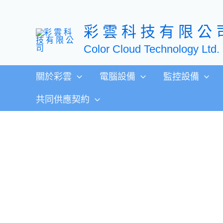
跳
至
彩 雲 科 技 有 限 公 
主
要
Color Cloud Technology Ltd.
內
容
關於彩雲
電腦設備
監控設備
共同供應契約