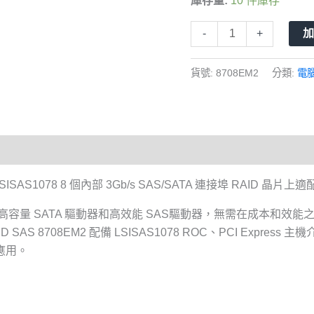
庫存量:
10 件庫存
列
卡
-
+
PCIe
SAS1708
貨號:
8708EM2
分類:
電
256G
DDR2
SAS/SATA
3Gb/s
數
量
s x8 LSISAS1078 8 個內部 3Gb/s SAS/SATA 連接埠 RAID 晶片上
39) 透過支援高容量 SATA 驅動器和高效能 SAS驅動器，無需在成本
 SAS 8708EM2 配備 LSISAS1078 ROC、PCI Express
應用。