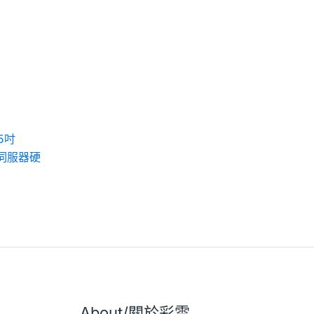
.5吋
M3伺服器硬
About/關於彩雲