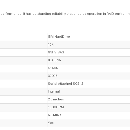
performance. It has outstanding reliability that enables operation in RAID environ
IBM HardDrive
10K
G3HS SAS
00AJ096
481307
300GB
Serial Attached SCSI 2
Internal
2.5 inches
10000RPM
600MB/s
Yes