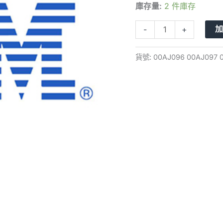
庫存量:
2 件庫存
00AJ100
300G
-
+
SAS
2.5
貨號:
00AJ096 00AJ097 
M5
X6
硬
碟
含
支
架
數
量