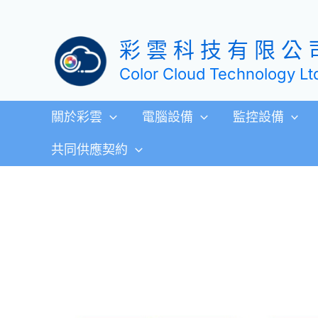
跳
至
彩 雲 科 技 有 限 公 
主
要
Color Cloud Technology Lt
內
容
關於彩雲
電腦設備
監控設備
共同供應契約