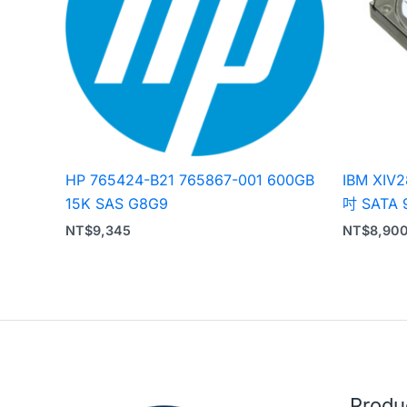
HP 765424-B21 765867-001 600GB
IBM XIV2
15K SAS G8G9
吋 SATA 
NT$
9,345
NT$
8,90
Prod