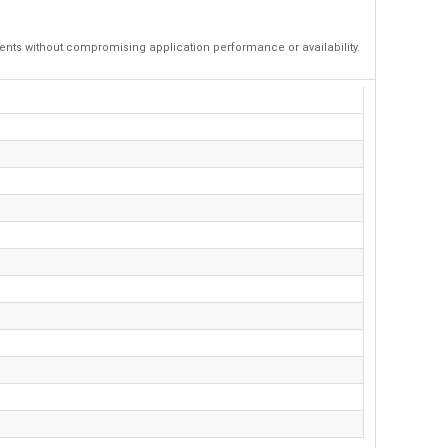
ments without compromising application performance or availability.