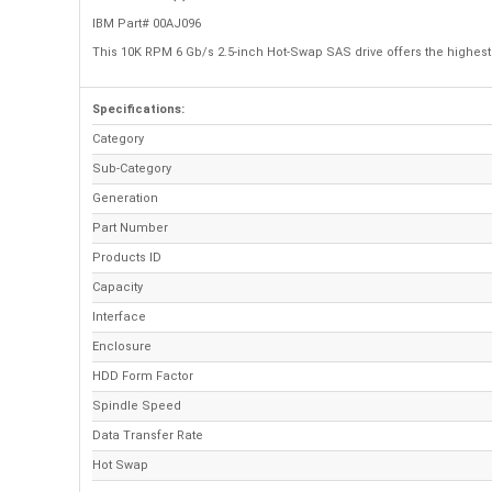
IBM Part# 00AJ096
This 10K RPM 6 Gb/s 2.5-inch Hot-Swap SAS drive offers the highest 
Specifications:
Category
Sub-Category
Generation
Part Number
Products ID
Capacity
Interface
Enclosure
HDD Form Factor
Spindle Speed
Data Transfer Rate
Hot Swap