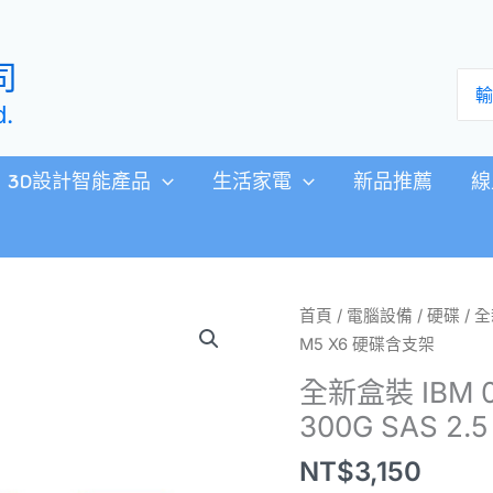
司
搜
尋：
d.
3D設計智能產品
生活家電
新品推薦
線
全
首頁
/
電腦設備
/
硬碟
/ 全
新
M5 X6 硬碟含支架
盒
全新盒裝 IBM 00
裝
300G SAS 2
IBM
00AJ096
NT$
3,150
00AJ097