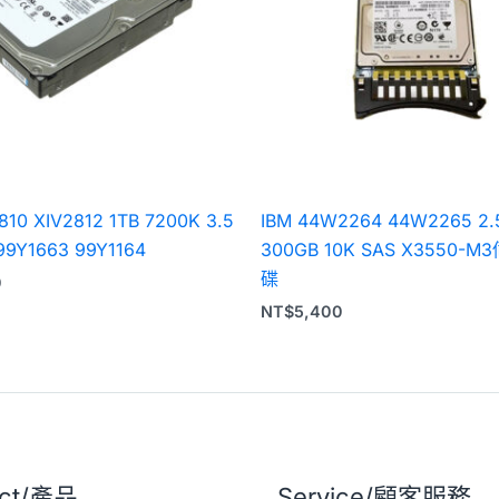
810 XIV2812 1TB 7200K 3.5
IBM 44W2264 44W2265 2
99Y1663 99Y1164
300GB 10K SAS X3550-
碟
0
NT$
5,400
uct/產品
Service/顧客服務