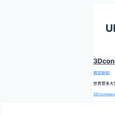
U
3Dco
資訊新知
世界眾多大型
3Dconne