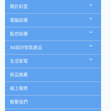
跳
關於彩雲
至
主
要
電腦設備
內
容
監控設備
3D設計智能產品
生活家電
新品推薦
線上報修
聯繫我們