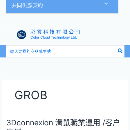
共同供應契約
彩 雲 科 技 有 限 公 司
Color Cloud Technology Ltd.
搜
尋：
GROB
3Dconnexion 滑鼠職業運用 /客户
3Dconnexion
滑