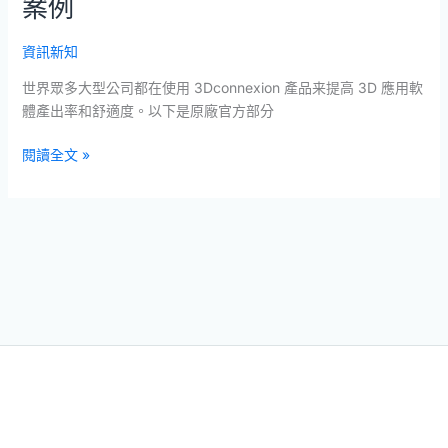
案例
鼠
職
資訊新知
業
運
世界眾多大型公司都在使用 3Dconnexion 產品来提高 3D 應用軟
用
體產出率和舒適度。以下是原廠官方部分
/
客
閱讀全文 »
户
案
例