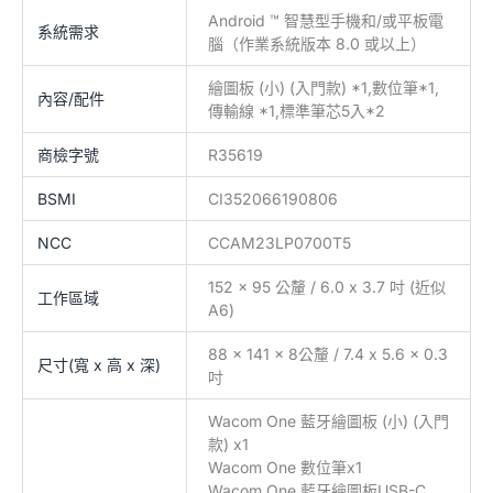
Android ™ 智慧型手機和/或平板電
系統需求
腦（作業系統版本 8.0 或以上）
繪圖板 (小) (入門款) *1,數位筆*1,
內容/配件
傳輸線 *1,標準筆芯5入*2
商檢字號
R35619
BSMI
CI352066190806
NCC
CCAM23LP0700T5
152 x 95 公釐 / 6.0 x 3.7 吋 (近似
工作區域
A6)
88 x 141 x 8公釐 / 7.4 x 5.6 x 0.3
尺寸(寬 x 高 x 深)
吋
Wacom One 藍牙繪圖板 (小) (入門
款) x1
Wacom One 數位筆x1
Wacom One 藍牙繪圖板USB-C