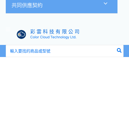
共同供應契約
彩 雲 科 技 有 限 公 司
Color Cloud Technology Ltd.
搜
尋：
Wacom
One
藍
牙
繪
圖
板
(小)
(入
門