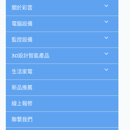
跳
關於彩雲
至
主
要
電腦設備
內
容
監控設備
3D設計智能產品
生活家電
新品推薦
線上報修
聯繫我們