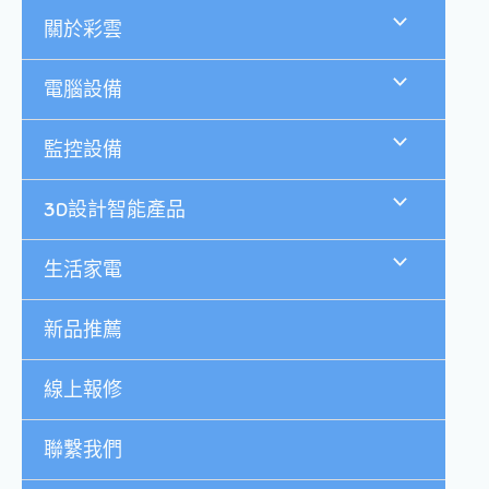
跳
關於彩雲
至
主
要
電腦設備
內
容
監控設備
3D設計智能產品
生活家電
新品推薦
線上報修
聯繫我們