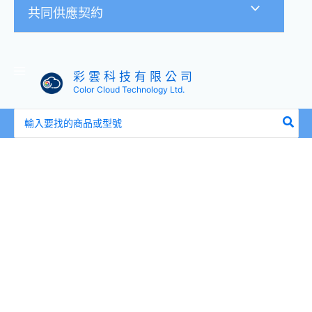
共同供應契約
彩 雲 科 技 有 限 公 司
Color Cloud Technology Ltd.
搜
尋：
WACOM
Cintiq
16
變
壓
器
(ACK-
439-
14-
Z)