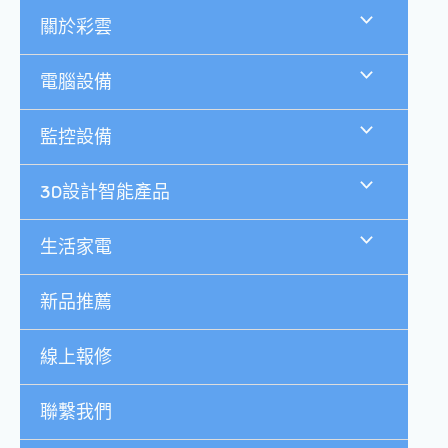
跳
關於彩雲
至
主
要
電腦設備
內
容
監控設備
3D設計智能產品
生活家電
新品推薦
線上報修
聯繫我們