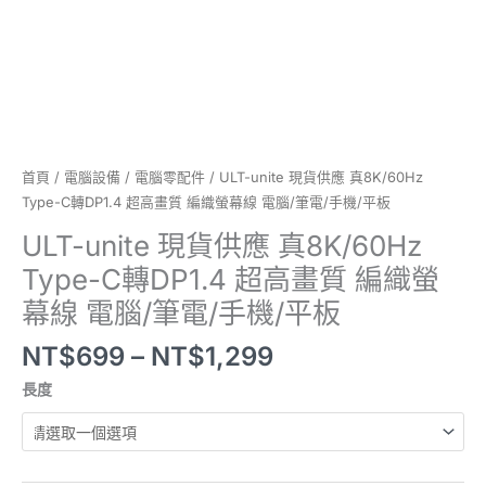
轉
DP1.4
超
高
畫
質
編
首頁
/
電腦設備
/
電腦零配件
/ ULT-unite 現貨供應 真8K/60Hz
織
Type-C轉DP1.4 超高畫質 編織螢幕線 電腦/筆電/手機/平板
螢
幕
ULT-unite 現貨供應 真8K/60Hz
線
Type-C轉DP1.4 超高畫質 編織螢
電
幕線 電腦/筆電/手機/平板
腦/
筆
NT$
699
–
NT$
1,299
電/
手
長度
機/
平
板
數