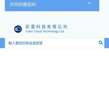
共同供應契約
彩 雲 科 技 有 限 公 司
Color Cloud Technology Ltd.
搜
尋：
價
ULT-
格
unite
範
現
圍：
貨
NT$699
供
到
應
NT$1,299
真
8K/60Hz
Type-
C