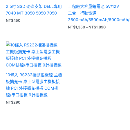
NT$1,350
到
2.5吋 SSD 硬碟支架 DELL專用
工程級大容量鋰電池 5V/12V
NT$1,890
7040 MT 3050 5050 7050
二合一行動電源
2600mAh/5800mAh/6000mAh/
NT$
450
NT$
1,350
–
NT$
1,890
10條入 RS232接頭擋板線 主機
板擴充卡 桌上型電腦主機板接
線 PCI 外接擴充擋板 COM排
線/串口擋板 9針擋板線
NT$
290