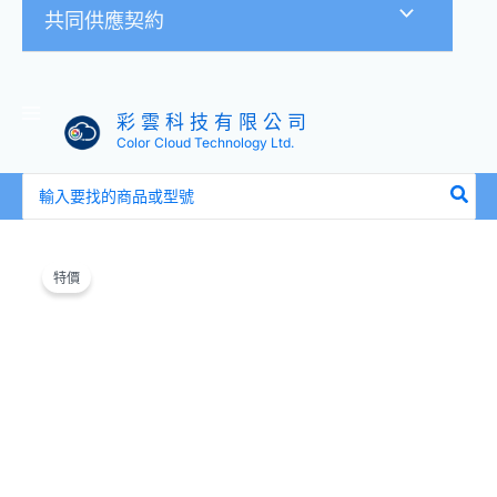
共同供應契約
彩 雲 科 技 有 限 公 司
Color Cloud Technology Ltd.
搜
尋：
原
目
Synology
始
前
群
特價
價
價
暉
格：
格：
M.2
NT$8,250。
NT$7,990。
SSD
10GbE
複
合
式
轉