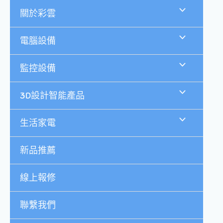
跳
關於彩雲
至
主
要
電腦設備
內
容
監控設備
3D設計智能產品
生活家電
新品推薦
線上報修
聯繫我們