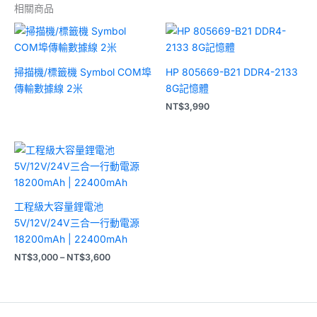
相關商品
掃描機/標籤機 Symbol COM埠
HP 805669-B21 DDR4-2133
傳輸數據線 2米
8G記憶體
NT$
3,990
價
格
範
圍：
NT$3,000
到
工程級大容量鋰電池
NT$3,600
5V/12V/24V三合一行動電源
18200mAh | 22400mAh
NT$
3,000
–
NT$
3,600