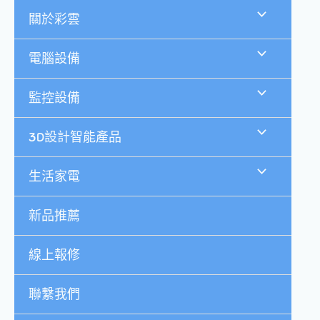
跳
關於彩雲
至
主
要
電腦設備
內
容
監控設備
3D設計智能產品
生活家電
新品推薦
線上報修
聯繫我們