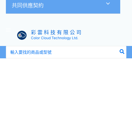
共同供應契約
彩 雲 科 技 有 限 公 司
Color Cloud Technology Ltd.
搜
尋：
ROG
Chill
Case
瞬
水
冷
凝
殼
數
量