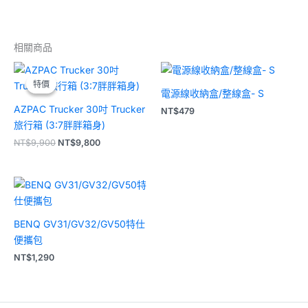
相關商品
原
目
始
前
特價
特價
價
價
電源線收納盒/整線盒- S
格：
格：
AZPAC Trucker 30吋 Trucker
NT$9,900。
NT$9,800。
NT$
479
旅行箱 (3:7胖胖箱身)
NT$
9,900
NT$
9,800
BENQ GV31/GV32/GV50特仕
便攜包
NT$
1,290