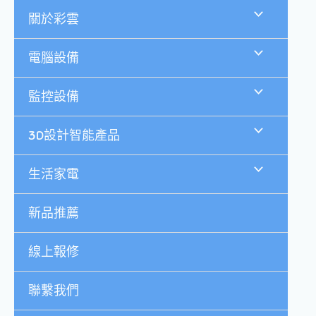
跳
關於彩雲
至
主
要
電腦設備
內
容
監控設備
3D設計智能產品
生活家電
新品推薦
線上報修
聯繫我們