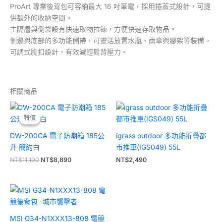
ProArt 專業後背包可容納最大 16 吋筆電，採用捲蓋式設計，可提
供額外的收納空間。​
主隔層與側袋設有快速取物拉鍊，方便快速存取物品。​
側邊與底部的多功能側帶，可靈活放置水瓶、雨傘與腳架等裝備。​
可調式胸扣設計，有效減輕肩背壓力。
相關商品
原
目
始
前
特價
特價
價
價
格：
格：
DW-200CA 電子防潮箱 185公
igrass outdoor 多功能折疊都
NT$11,190。
NT$8,890。
升 簡約白
市推車(IGS049) 55L
NT$
11,190
NT$
8,890
NT$
2,490
MSI G34-N1XXX13-808 電競