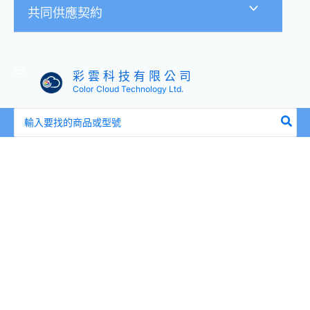
共同供應契約
彩 雲 科 技 有 限 公 司
Color Cloud Technology Ltd.
搜
尋：
ProArt
16
吋
專
業
後
背
包
PP4600
數