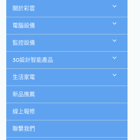
跳
關於彩雲
至
主
要
電腦設備
內
容
監控設備
3D設計智能產品
生活家電
新品推薦
線上報修
聯繫我們