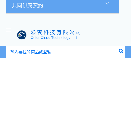
共同供應契約
彩 雲 科 技 有 限 公 司
Color Cloud Technology Ltd.
搜
尋：
Microsoft
微
軟
Office
2021
家
用
及
中
小