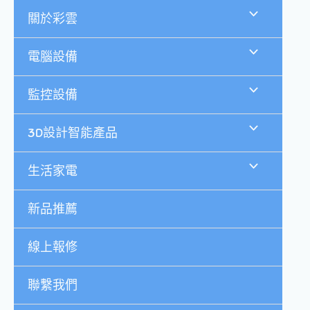
跳
關於彩雲
至
主
要
電腦設備
內
容
監控設備
3D設計智能產品
生活家電
新品推薦
線上報修
聯繫我們