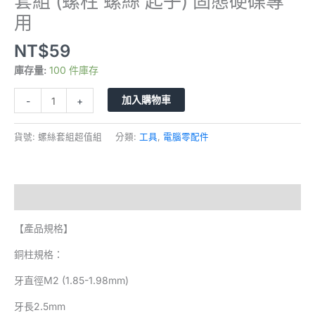
套組 (螺柱 螺絲 起子) 固態硬碟專
用
NT$
59
庫存量:
100 件庫存
加入購物車
-
+
貨號:
螺絲套組超值組
分類:
工具
,
電腦零配件
描述
【產品規格】
銅柱規格：
牙直徑M2 (1.85-1.98mm)
牙長2.5mm