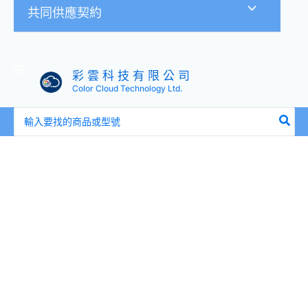
共同供應契約
彩 雲 科 技 有 限 公 司
Color Cloud Technology Ltd.
搜
尋：
M2
MSATA
主
機
板
硬
碟
固
定
螺