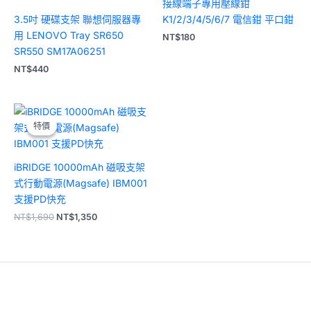
接線端子專用壓線鉗
3.5吋 硬碟支架 聯想伺服器專
K1/2/3/4/5/6/7 電信鉗 平口鉗
用 LENOVO Tray SR650
NT$
180
SR550 SM17A06251
NT$
440
原
目
始
前
特價
特價
價
價
格：
格：
NT$1,690。
NT$1,350。
iBRIDGE 10000mAh 磁吸支架
式行動電源(Magsafe) IBM001
支援PD快充
NT$
1,690
NT$
1,350