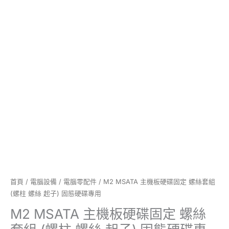
絲
套
組
(螺
柱
螺
絲
起
子)
固
態
硬
碟
專
用
數
首頁
/
電腦設備
/
電腦零配件
/ M2 MSATA 主機板硬碟固定 螺絲套組
量
(螺柱 螺絲 起子) 固態硬碟專用
M2 MSATA 主機板硬碟固定 螺絲