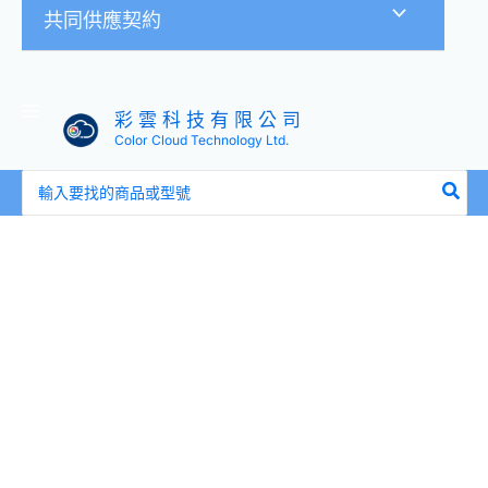
共同供應契約
彩 雲 科 技 有 限 公 司
Color Cloud Technology Ltd.
搜
尋：
LILIN
利
凌
PSR5528X30-
C
200
萬
150
米
紅