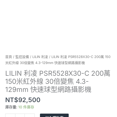
外
線
30
倍
變
焦
4.3-
129mm
快
速
首頁
/
監控設備
/
LILIN 利凌
/ LILIN 利凌 PSR5528X30-C 200萬 150
球
米紅外線 30倍變焦 4.3-129mm 快速球型網路攝影機
型
LILIN 利凌 PSR5528X30-C 200萬
網
150米紅外線 30倍變焦 4.3-
路
攝
129mm 快速球型網路攝影機
影
NT$
92,500
機
數
庫存量:
10 件庫存
量