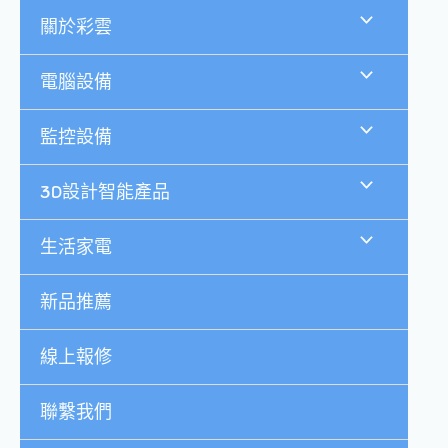
跳
關於彩雲
至
主
要
電腦設備
內
容
監控設備
3D設計智能產品
生活家電
新品推薦
線上報修
聯繫我們