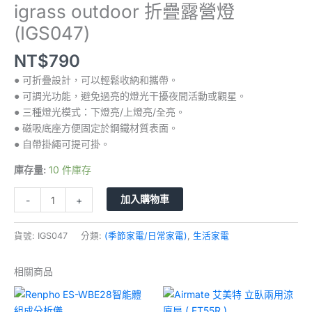
igrass outdoor 折疊露營燈
(IGS047)
NT$
790
● 可折疊設計，可以輕鬆收納和攜帶。
● 可調光功能，避免過亮的燈光干擾夜間活動或觀星。
● 三種燈光模式：下燈亮/上燈亮/全亮。
● 磁吸底座方便固定於鋼鐵材質表面。
● 自帶掛繩可提可掛。
庫存量:
10 件庫存
加入購物車
-
+
貨號:
IGS047
分類:
(季節家電/日常家電)
,
生活家電
相關商品