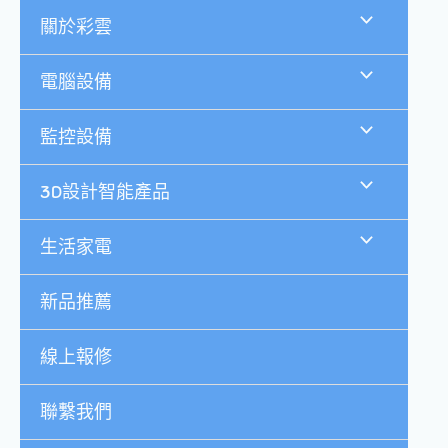
跳
關於彩雲
至
主
要
電腦設備
內
容
監控設備
3D設計智能產品
生活家電
新品推薦
線上報修
聯繫我們