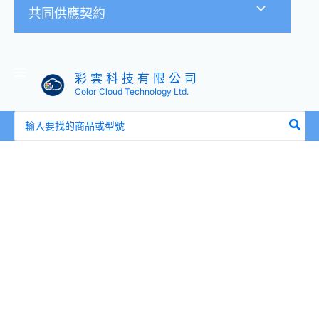
共同供應契約
彩 雲 科 技 有 限 公 司
Color Cloud Technology Ltd.
搜
尋：
igrass
outdoor
折
疊
露
營
燈
(IGS047)
數
量