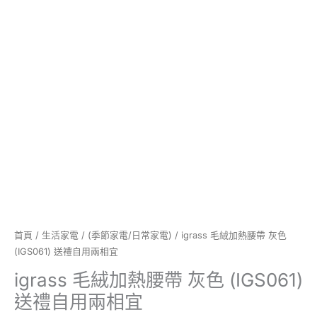
送
禮
自
用
兩
相
宜
數
量
首頁
/
生活家電
/
(季節家電/日常家電)
/ igrass 毛絨加熱腰帶 灰色
(IGS061) 送禮自用兩相宜
igrass 毛絨加熱腰帶 灰色 (IGS061)
送禮自用兩相宜