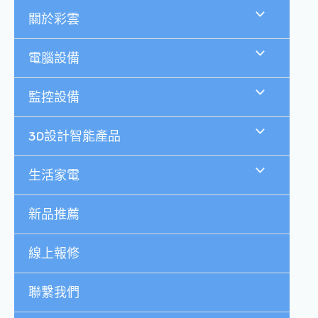
跳
關於彩雲
至
主
要
電腦設備
內
容
監控設備
3D設計智能產品
生活家電
新品推薦
線上報修
聯繫我們