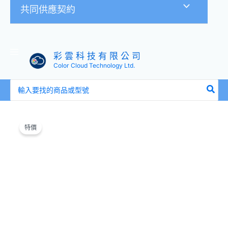
共同供應契約
彩 雲 科 技 有 限 公 司
Color Cloud Technology Ltd.
搜
尋：
原
目
igrass
始
前
毛
特價
價
價
絨
格：
格：
加
NT$690。
NT$590。
熱
腰
帶
灰
色
(IGS061)