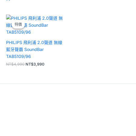
原
目
始
前
特價
特價
價
價
格：
格：
NT$4,990。
NT$3,990。
PHILIPS 飛利浦 2.0聲道 無線
藍牙聲霸 SoundBar
TAB5109/96
NT$
4,990
NT$
3,990