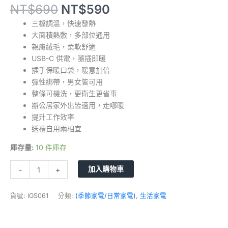
NT$
690
NT$
590
三檔調溫，快速發熱
大面積熱敷，多部位通用
親膚絨毛，柔軟舒適
USB-C 供電，隨插即暖
插手保暖口袋，暖意加倍
彈性綁帶，男女皆可用
整條可機洗，更衛生更省事
辦公居家外出皆適用，走哪暖
提升工作效率
送禮自用兩相宜
庫存量:
10 件庫存
加入購物車
-
+
貨號:
IGS061
分類:
(季節家電/日常家電)
,
生活家電