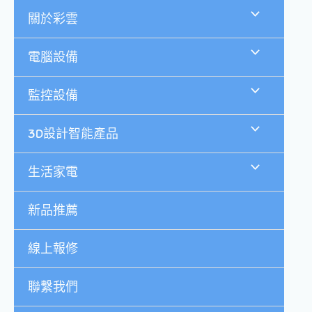
跳
關於彩雲
至
主
要
電腦設備
內
容
監控設備
3D設計智能產品
生活家電
新品推薦
線上報修
聯繫我們