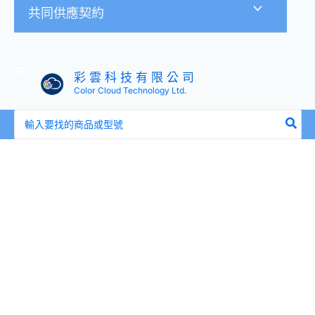
共同供應契約
彩 雲 科 技 有 限 公 司
Color Cloud Technology Ltd.
搜
尋：
iCatch
可
取
16
路
主
機
用
12V5A
100-