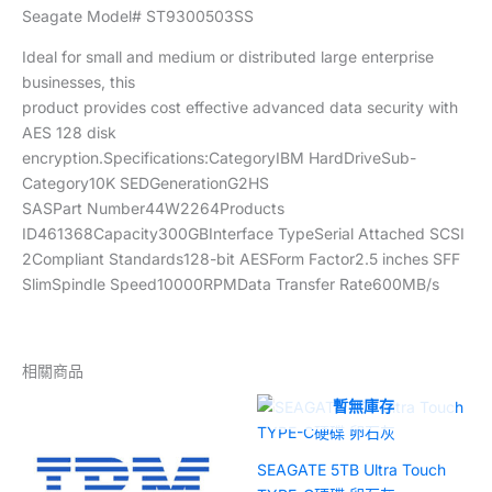
Seagate Model# ST9300503SS
Ideal for small and medium or distributed large enterprise
businesses, this
product provides cost effective advanced data security with
AES 128 disk
encryption.Specifications:CategoryIBM HardDriveSub-
Category10K SEDGenerationG2HS
SASPart Number44W2264Products
ID461368Capacity300GBInterface TypeSerial Attached SCSI
2Compliant Standards128-bit AESForm Factor2.5 inches SFF
SlimSpindle Speed10000RPMData Transfer Rate600MB/s
相關商品
暫無庫存
SEAGATE 5TB Ultra Touch