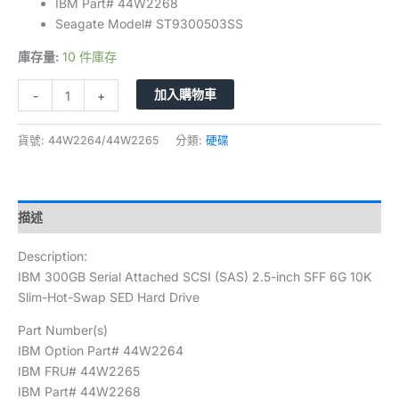
IBM Part# 44W2268
Seagate Model# ST9300503SS
庫存量:
10 件庫存
加入購物車
-
+
貨號:
44W2264/44W2265
分類:
硬碟
描述
Description:
IBM 300GB Serial Attached SCSI (SAS) 2.5-inch SFF 6G 10K
Slim-Hot-Swap SED Hard Drive
Part Number(s)
IBM Option Part# 44W2264
IBM FRU# 44W2265
IBM Part# 44W2268