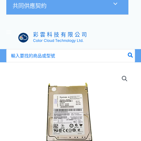
共同供應契約
彩 雲 科 技 有 限 公 司
Color Cloud Technology Ltd.
搜
尋：
IBM
44W2264
44W2265
2.5
吋
300GB
10K
SAS
X3550-
M3