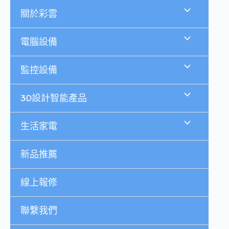
跳
關於彩雲
至
主
要
電腦設備
內
容
監控設備
3D設計智能產品
生活家電
新品推薦
線上報修
聯繫我們