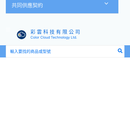
共同供應契約
彩 雲 科 技 有 限 公 司
Color Cloud Technology Ltd.
搜
尋：
Lenovo
00WG685
00WG686
00WG689
300GB
10K
2.5
吋
SAS
介