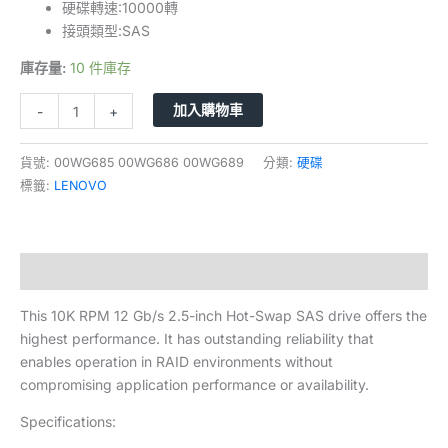
硬碟轉速:10000轉
接頭類型:SAS
庫存量:
10 件庫存
加入購物車
-
+
貨號:
00WG685 00WG686 00WG689
分類:
硬碟
標籤:
LENOVO
描述
This 10K RPM 12 Gb/s 2.5-inch Hot-Swap SAS drive offers the
highest performance. It has outstanding reliability that
enables operation in RAID environments without
compromising application performance or availability.
Specifications: