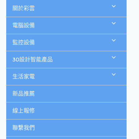
跳
關於彩雲
至
主
要
電腦設備
內
容
監控設備
3D設計智能產品
生活家電
新品推薦
線上報修
聯繫我們