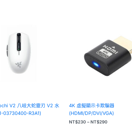
價
格
範
圍：
NT$230
到
NT$290
rochi V2 八岐大蛇靈刃 V2 水
4K 虛擬顯示卡欺騙器
-03730400-R3A1)
(HDMI/DP/DVI/VGA)
NT$
230
–
NT$
290