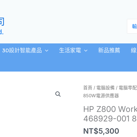
司
搜
尋：
d.
3D設計智能產品
生活家電
新品推薦
線
HP
首頁
/
電腦設備
/
電腦零配
Z800
850W電源供應器
Workstation
HP Z800 Work
power
468929-00
supply
468929-
NT$
5,300
001