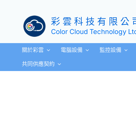
跳
至
彩 雲 科 技 有 限 公 
主
要
Color Cloud Technology Lt
內
容
關於彩雲
電腦設備
監控設備
共同供應契約