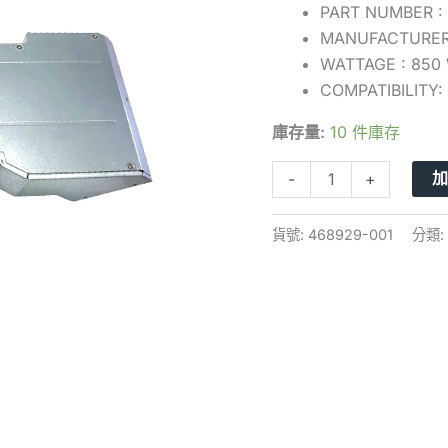
PART NUMBER :
850W
MANUFACTURER
電
WATTAGE : 850
源
COMPATIBILITY
供
應
庫存量:
10 件庫存
器
數
-
+
量
貨號:
468929-001
分類: