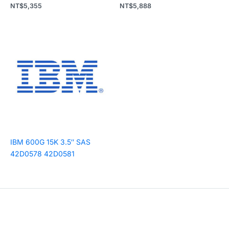
NT$
5,355
NT$
5,888
IBM 600G 15K 3.5″ SAS
42D0578 42D0581