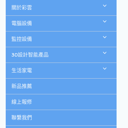
跳
關於彩雲
至
主
要
電腦設備
內
容
監控設備
3D設計智能產品
生活家電
新品推薦
線上報修
聯繫我們