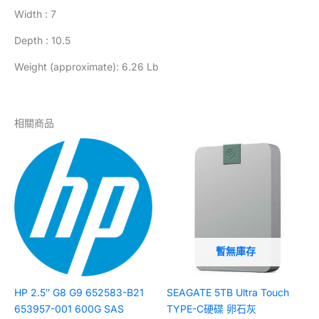
Width : 7
Depth : 10.5
Weight (approximate): 6.26 Lb
相關商品
暫無庫存
HP 2.5″ G8 G9 652583-B21
SEAGATE 5TB Ultra Touch
653957-001 600G SAS
TYPE-C硬碟 卵石灰