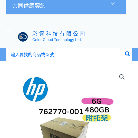
共同供應契約
彩 雲 科 技 有 限 公 司
Color Cloud Technology Ltd.
搜
尋：
HP
762770-
001
778251-
001
778179-
001
480GB
2.5
吋