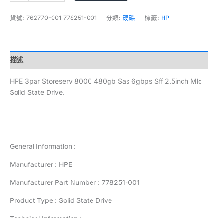
貨號:
762770-001 778251-001
分類:
硬碟
標籤:
HP
描述
HPE 3par Storeserv 8000 480gb Sas 6gbps Sff 2.5inch Mlc
Solid State Drive.
General Information :
Manufacturer : HPE
Manufacturer Part Number : 778251-001
Product Type : Solid State Drive