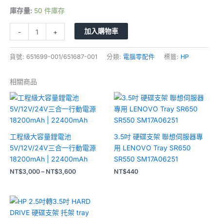
庫存量:
50 件庫存
加入購物車
-
+
貨號:
651699-001/651687-001
分類:
電腦零配件
標籤:
HP
相關商品
價
格
範
圍：
NT$3,000
到
工程級大容量鋰電池
3.5吋 硬碟支架 聯想伺服器專
NT$3,600
5V/12V/24V三合一行動電源
用 LENOVO Tray SR650
18200mAh | 22400mAh
SR550 SM17A06251
NT$
3,000
–
NT$
3,600
NT$
440