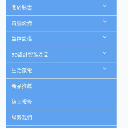
跳
關於彩雲
至
主
要
電腦設備
內
容
監控設備
3D設計智能產品
生活家電
新品推薦
線上報修
聯繫我們