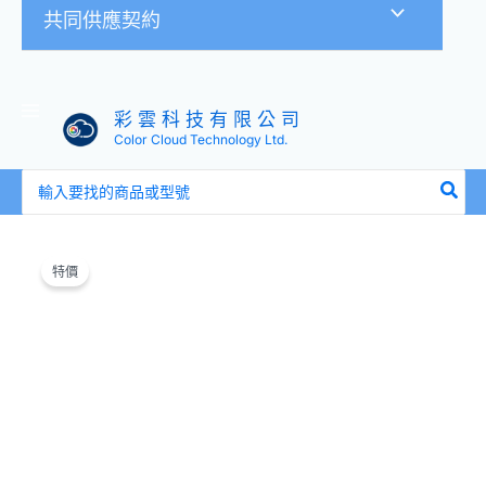
共同供應契約
彩 雲 科 技 有 限 公 司
Color Cloud Technology Ltd.
搜
尋：
原
目
HP
始
前
2.5
特價
價
價
吋
格：
格：
SATA/SAS
NT$399。
NT$378。
Tray
651699-
001
651687-
001
G8-