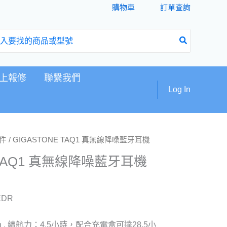
購物車
訂單查詢
上報修
聯繫我們
Log In
件
/ GIGASTONE TAQ1 真無線降噪藍牙耳機
 TAQ1 真無線降噪藍牙耳機
EDR
 , 續航力：4.5小時，配合充電盒可達28.5小