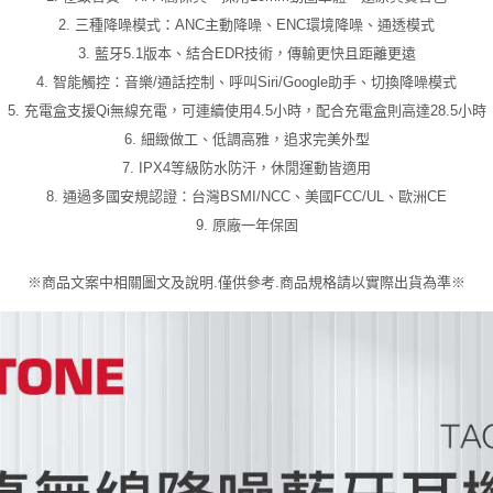
2. 三種降噪模式：ANC主動降噪、ENC環境降噪、通透模式
3. 藍牙5.1版本、結合EDR技術，傳輸更快且距離更遠
4. 智能觸控：音樂/通話控制、呼叫Siri/Google助手、切換降噪模式
5. 充電盒支援Qi無線充電，可連續使用4.5小時，配合充電盒則高達28.5小時
6. 細緻做工、低調高雅，追求完美外型
7. IPX4等級防水防汗，休閒運動皆適用
8. 通過多國安規認證：台灣BSMI/NCC、美國FCC/UL、歐洲CE
9. 原廠一年保固
※商品文案中相關圖文及說明.僅供參考.商品規格請以實際出貨為準※