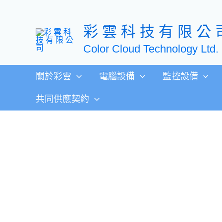
跳
至
彩 雲 科 技 有 限 公 
主
要
Color Cloud Technology Ltd.
內
容
關於彩雲
電腦設備
監控設備
共同供應契約