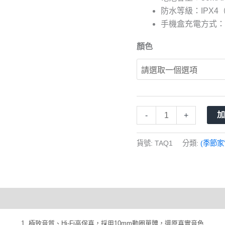
藍
防水等級：IPX4
牙
手機盒充電方式：T
耳
機
顏色
數
量
-
+
貨號:
TAQ1
分類:
(季節家
1. 極致音質、Hi-Fi高保真，採用10mm動圈單體，還原真實音色