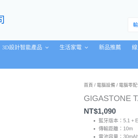
司
搜
尋：
3D設計智能產品
生活家電
新品推薦
線
GIGASTONE
首頁
/
電腦設備
/
電腦零配
TAQ1
GIGASTONE
真
無
NT$
1,090
線
藍牙版本：5.1 + 
降
傳輸距離：10m
噪
電池容量：30mAh