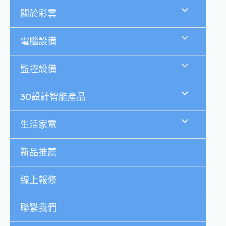
跳
關於彩雲
至
主
要
電腦設備
內
容
監控設備
3D設計智能產品
生活家電
新品推薦
線上報修
聯繫我們