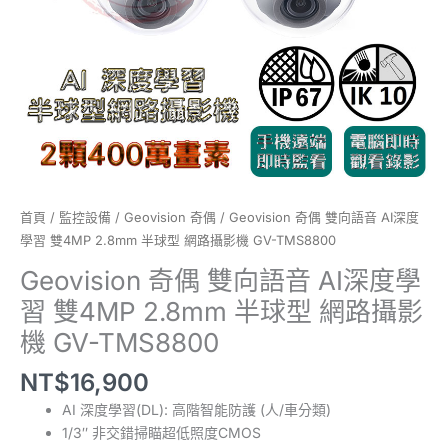
學
習
雙
4MP
2.8mm
半
球
型
網
路
首頁
/
監控設備
/
Geovision 奇偶
/ Geovision 奇偶 雙向語音 AI深度
攝
學習 雙4MP 2.8mm 半球型 網路攝影機 GV-TMS8800
影
Geovision 奇偶 雙向語音 AI深度學
機
習 雙4MP 2.8mm 半球型 網路攝影
GV-
TMS8800
機 GV-TMS8800
數
NT$
16,900
量
AI 深度學習(DL): 高階智能防護 (人/車分類)
1/3″ 非交錯掃瞄超低照度CMOS