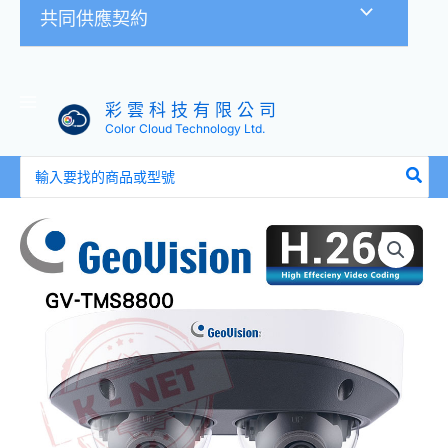
共同供應契約
彩 雲 科 技 有 限 公 司
Color Cloud Technology Ltd.
搜
尋：
Geovision
奇
偶
雙
向
語
音
AI
深
度