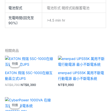
電池型式
電池形式 閥控式鉛酸蓄電池
充電時間(回充至
>4.5 min hr
90%)
相關商品
原
目
始
前
特價
特價
價
價
格：
格：
EATON 飛瑞 5SC-1000在線互
enerpad UPS55K 萬用不斷電
NT$8,790。
NT$8,390。
動直立式UPS
行動電源 最小不斷電系統
NT$
8,790
NT$
8,390
NT$
11,990
原
目
始
前
特價
特價
價
價
格：
格：