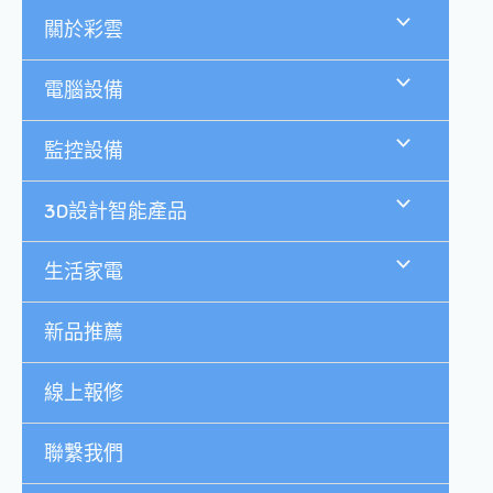
跳
關於彩雲
至
主
要
電腦設備
內
容
監控設備
3D設計智能產品
生活家電
新品推薦
線上報修
聯繫我們