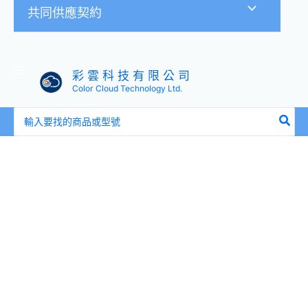
共同供應契約
彩 雲 科 技 有 限 公 司
Color Cloud Technology Ltd.
搜
尋：
EATON
飛
瑞
C-
3000RS
在
線
式
機
架