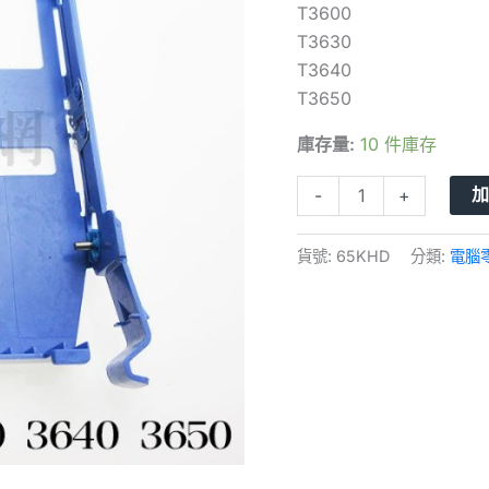
T3600
碟
T3630
支
T3640
架
T3650
工
作
庫存量:
10 件庫存
站
支
-
+
架
電
貨號:
65KHD
分類:
電腦
腦
硬
碟
架
數
量