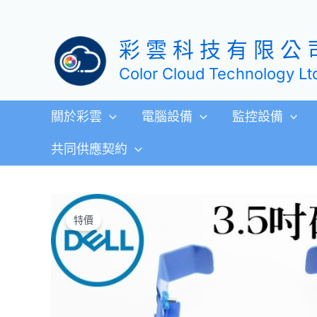
跳
至
彩 雲 科 技 有 限 公 
主
要
Color Cloud Technology Lt
內
容
關於彩雲
電腦設備
監控設備
共同供應契約
特價