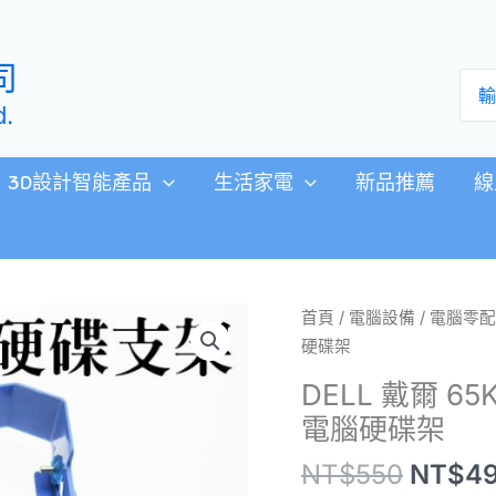
司
搜
尋：
d.
3D設計智能產品
生活家電
新品推薦
線
原
DELL
首頁
/
電腦設備
/
電腦零配
始
戴
硬碟架
價
爾
DELL 戴爾 6
格：
65KHD
電腦硬碟架
NT$5
3.5
吋
NT$
550
NT$
4
硬