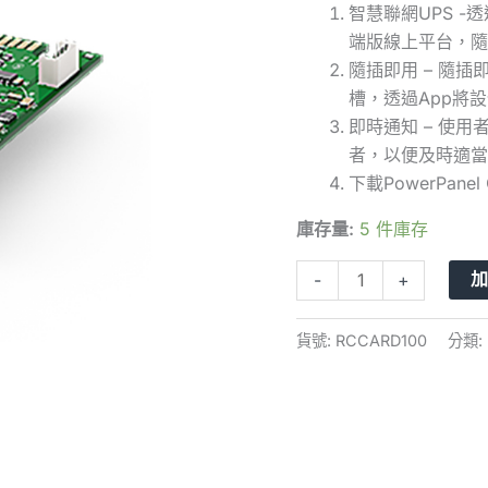
智慧聯網UPS -透
卡
端版線上平台，隨
數
隨插即用 – 隨
量
槽，透過App將
即時通知 – 使用
者，以便及時適當
下載PowerPanel 
庫存量:
5 件庫存
-
+
貨號:
RCCARD100
分類: