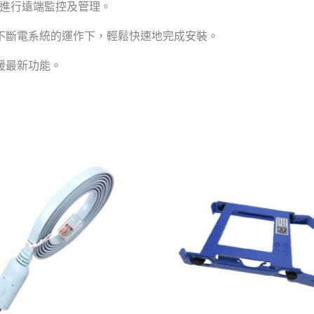
可進行遠端監控及管理。
不斷電系統的運作下，輕鬆快速地完成安裝。
援最新功能。
價
格
範
圍：
NT$369
到
NT$639