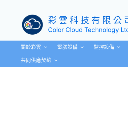
跳
至
彩 雲 科 技 有 限 公 
主
要
Color Cloud Technology Lt
內
容
關於彩雲
電腦設備
監控設備
共同供應契約