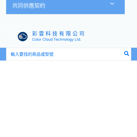
共同供應契約
彩 雲 科 技 有 限 公 司
Color Cloud Technology Ltd.
搜
尋：
價
Cat.7
格
圓
範
形
圍：
全
NT$229
銅
到
網
NT$999
路
線
黑
色