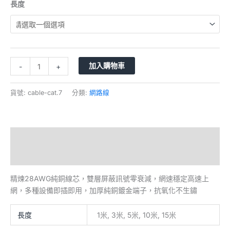
長度
加入購物車
-
+
貨號:
cable-cat.7
分類:
網路線
描述
額外資訊
精煉28AWG純銅線芯，雙層屏蔽訊號零衰減，網速穩定高速上
網，多種設備即插即用，加厚純銅鍍金端子，抗氧化不生鏽
長度
1米, 3米, 5米, 10米, 15米