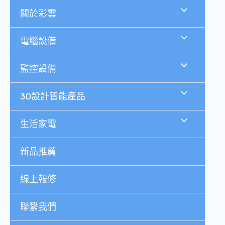
跳
關於彩雲
至
主
要
電腦設備
內
容
監控設備
3D設計智能產品
生活家電
新品推薦
線上報修
聯繫我們