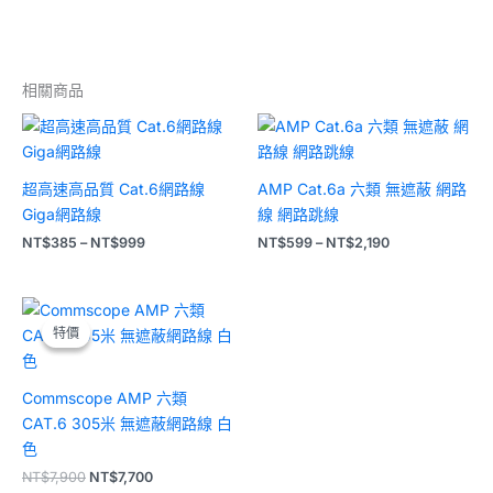
相關商品
價
價
格
格
範
範
圍：
圍：
超高速高品質 Cat.6網路線
AMP Cat.6a 六類 無遮蔽 網路
NT$385
NT$599
到
到
Giga網路線
線 網路跳線
NT$999
NT$2,190
NT$
385
–
NT$
999
NT$
599
–
NT$
2,190
原
目
始
前
特價
特價
價
價
格：
格：
NT$7,900。
NT$7,700。
Commscope AMP 六類
CAT.6 305米 無遮蔽網路線 白
色
NT$
7,900
NT$
7,700