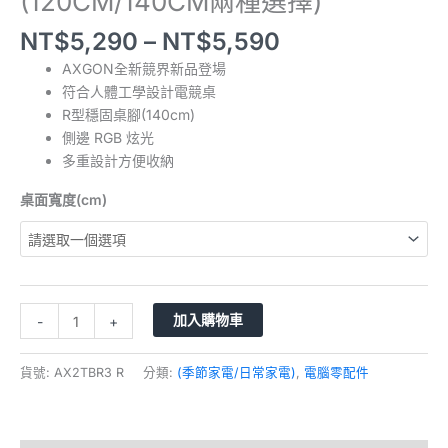
(120CM/140CM兩種選擇)
NT$
5,290
–
NT$
5,590
AXGON全新競界新品登場
符合人體工學設計電競桌
R型穩固桌腳(140cm)
側邊 RGB 炫光
多重設計方便收納
桌面寬度(cm)
加入購物車
-
+
貨號:
AX2TBR3 R
分類:
(季節家電/日常家電)
,
電腦零配件