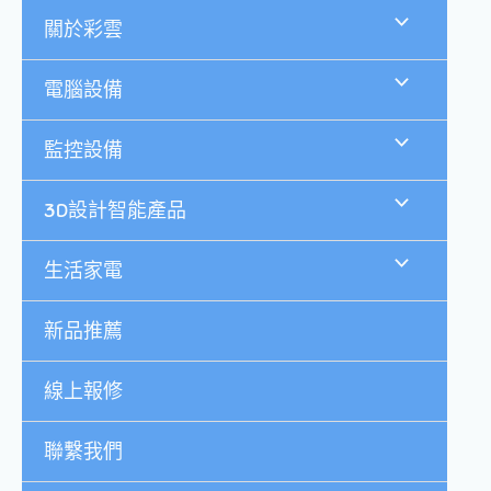
跳
關於彩雲
至
主
要
電腦設備
內
容
監控設備
3D設計智能產品
生活家電
新品推薦
線上報修
聯繫我們