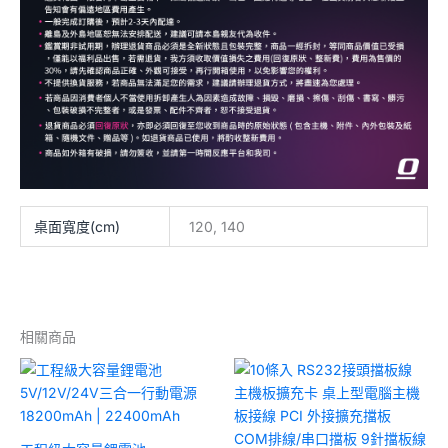
桌面寬度(cm)
120, 140
相關商品
價
格
範
圍：
NT$3,000
到