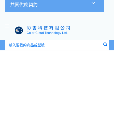
共同供應契約
彩 雲 科 技 有 限 公 司
Color Cloud Technology Ltd.
搜
尋：
價
AXGON
格
AX2TBR3
範
R
圍：
型
NT$5,290
電
到
競
NT$5,590
桌
(120CM/140CM
兩
種