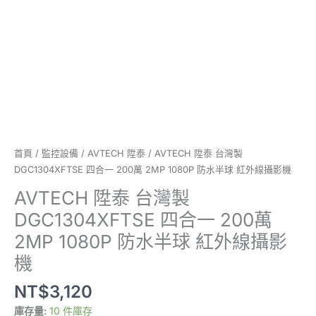
200
萬
2MP
1080P
防
水
半
球
紅
外
首頁
/
監控設備
/
AVTECH 陞泰
/ AVTECH 陞泰 台灣製
線
DGC1304XFTSE 四合一 200萬 2MP 1080P 防水半球 紅外線攝影機
攝
AVTECH 陞泰 台灣製
影
DGC1304XFTSE 四合一 200萬
機
數
2MP 1080P 防水半球 紅外線攝影
量
機
NT$
3,120
庫存量:
10 件庫存