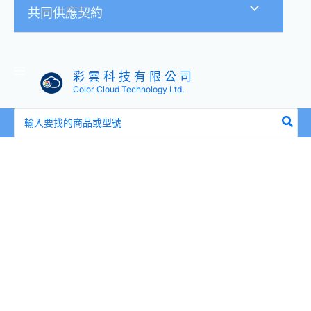
共同供應契約
彩 雲 科 技 有 限 公 司
Color Cloud Technology Ltd.
搜
尋：
AVTECH
陞
泰
台
灣
製
DGC1304XFTSE
四
合
一