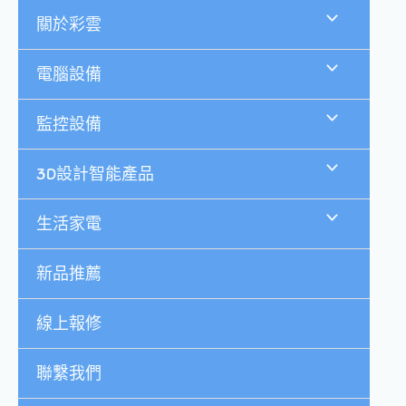
跳
關於彩雲
至
主
要
電腦設備
內
容
監控設備
3D設計智能產品
生活家電
新品推薦
線上報修
聯繫我們