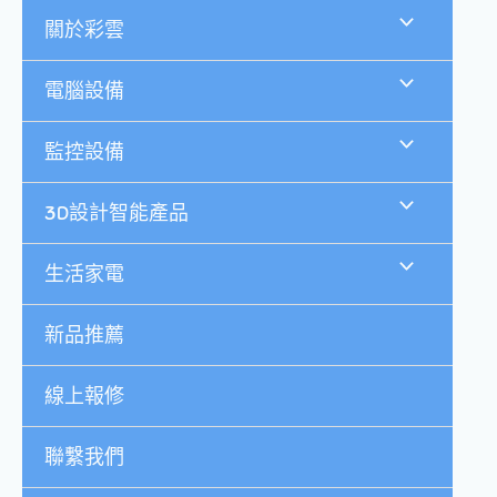
跳
關於彩雲
至
主
要
電腦設備
內
容
監控設備
3D設計智能產品
生活家電
新品推薦
線上報修
聯繫我們