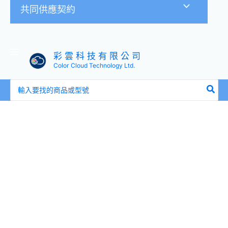
共同供應契約
彩 雲 科 技 有 限 公 司
Color Cloud Technology Ltd.
搜
尋：
AVerMedia
PW313D
雙
鏡
頭
網
路
攝
影
機