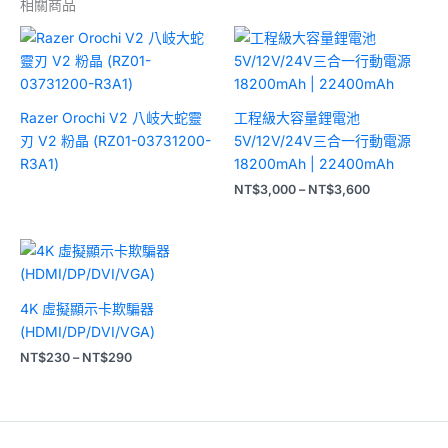
相關商品
價
格
範
圍：
NT$3,000
到
Razer Orochi V2 八岐大蛇靈
工程級大容量鋰電池
NT$3,600
刃 V2 粉晶 (RZ01-03731200-
5V/12V/24V三合一行動電源
R3A1)
18200mAh | 22400mAh
NT$
3,000
–
NT$
3,600
價
格
範
圍：
4K 虛擬顯示卡欺騙器
NT$230
到
(HDMI/DP/DVI/VGA)
NT$290
NT$
230
–
NT$
290