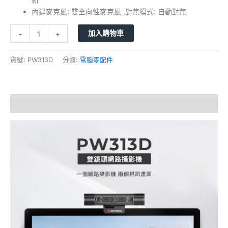
內建麥克風: 雙全向性麥克風 ,對焦模式: 自動對焦
加入購物車
-
+
貨號:
PW313D
分類:
電腦零配件
描述