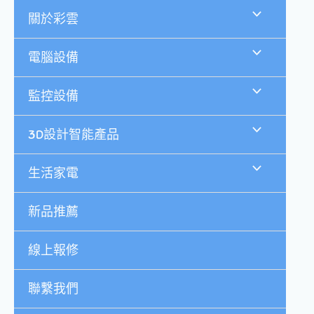
跳
關於彩雲
至
主
要
電腦設備
內
容
監控設備
3D設計智能產品
生活家電
新品推薦
線上報修
聯繫我們