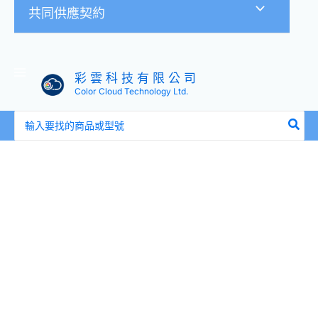
共同供應契約
彩 雲 科 技 有 限 公 司
Color Cloud Technology Ltd.
搜
尋：
ATEN
CS62KM
USB
供
電
2
埠
USB
鍵
盤/