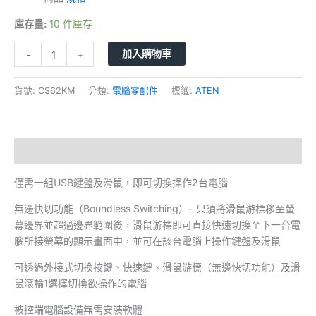
庫存量:
10 件庫存
加入購物車
-
+
貨號:
CS62KM
分類:
電腦零配件
標籤:
ATEN
描述
僅需一組USB鍵盤及滑鼠，即可切換操作2台電腦
無邊快切功能（Boundless Switching）– 只須將滑鼠游標移至螢
幕邊界並超過邊界範圍後，滑鼠游標即可直接快速切換至下一台電
腦所接螢幕的顯示畫面中，並可在該台電腦上操作鍵盤及滑鼠
可透過外接式切換按鍵、快速鍵、滑鼠游標（無邊快切功能）及滑
鼠滾輪1選擇切換欲操作的電腦
被控端電腦設備無需安裝軟體