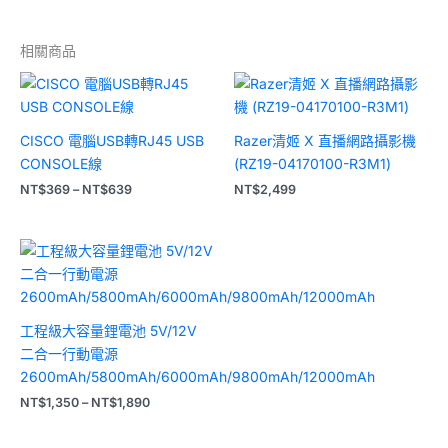
相關商品
價
格
範
圍：
CISCO 電腦USB轉RJ45 USB
Razer清姬 X 直播網路攝影機
NT$369
到
CONSOLE線
(RZ19-04170100-R3M1)
NT$639
NT$
369
–
NT$
639
NT$
2,499
價
格
範
圍：
NT$1,350
到
工程級大容量鋰電池 5V/12V
NT$1,890
二合一行動電源
2600mAh/5800mAh/6000mAh/9800mAh/12000mAh
NT$
1,350
–
NT$
1,890