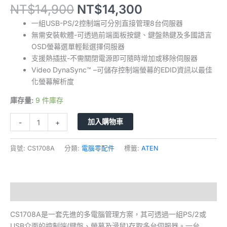
NT$
14,900
NT$
14,300
一組USB-PS/2控制端可分別直接管理8台伺服器
無需安裝軟體-可透過前端面板按鍵、鍵盤熱鍵及多國語言
OSD螢幕選單輕鬆選擇伺服器
支援熱插拔-不需關閉電源即可隨時增加或移除伺服器
Video DynaSync™ –可儲存控制端螢幕的EDID資訊以最佳
化螢幕解析度
庫存量:
9 件庫存
加入購物車
-
+
貨號:
CS1708A
分類:
電腦零配件
標籤:
ATEN
描述
CS1708A是一套先進的多電腦管理方案，其可透過一組PS/2或
USB介面的控制端(鍵盤、螢幕及滑鼠)存取多台伺服器。一台