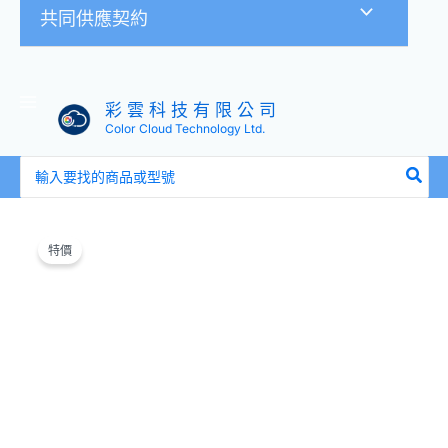
共同供應契約
彩 雲 科 技 有 限 公 司
Color Cloud Technology Ltd.
搜
尋：
原
目
ATEN
始
前
CS1708A
特價
價
價
8
格：
格：
埠
NT$14,900。
NT$14,300。
PS/2-
USB
VGA
KVM
多
電