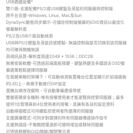
USB週邊設備*
雙介面-支援配備PS/2或USB鍵盤及滑鼠的伺服器與控制端
跨平台支援-Windows, Linux, Mac及Sun
DynaSync動態同步顯示-可儲存控制端螢幕的EDID資訊以最佳化
螢幕解析度
PS/2及USB介面自動偵測
USB與PS/2鍵盤及滑鼠訊號模擬– 無論控制端是否切換到該伺服器
均可確保開機無誤
高視訊品質-解析度高達2048 × 1536；DDC2B
無需安裝軟體-可透過前端面板按鍵、鍵盤熱鍵及多國語言OSD螢
幕選單輕鬆選擇伺服器
在菊鏈串聯的架構下，可自動偵測裝置機台位置並顯示於前端面板
的LED上，無需手動進行DIP設定
當機台順序改變時，可自動重編連接埠號
雙層密碼安全機制-唯有授權使用者才能瀏覽與控管伺服器；最多
提供1位管理員和4位使用者的授權，其擁有各自的設定資料
自動掃描模式可持續監控使用者所選擇的伺服器
支援廣播模式-可同步對選擇的所有伺服器傳達操作指令
支援熱插拔-不需關閉電源即可隨時增加或移除伺服器
可透過熱鍵和OSD開啟/關閉警示音