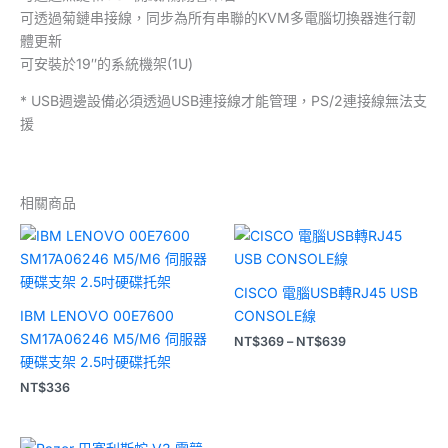
可透過菊鏈串接線，同步為所有串聯的KVM多電腦切換器進行韌
體更新
可安裝於19″的系統機架(1U)
* USB週邊設備必須透過USB連接線才能管理，PS/2連接線無法支
援
相關商品
價
格
範
圍：
CISCO 電腦USB轉RJ45 USB
NT$369
到
IBM LENOVO 00E7600
CONSOLE線
NT$639
SM17A06246 M5/M6 伺服器
NT$
369
–
NT$
639
硬碟支架 2.5吋硬碟托架
NT$
336