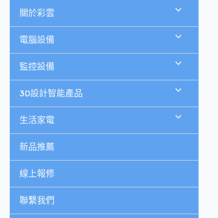
跳
關於彩雲
至
主
要
電腦設備
內
容
監控設備
3D設計智能產品
生活家電
新品推薦
線上報修
聯繫我們