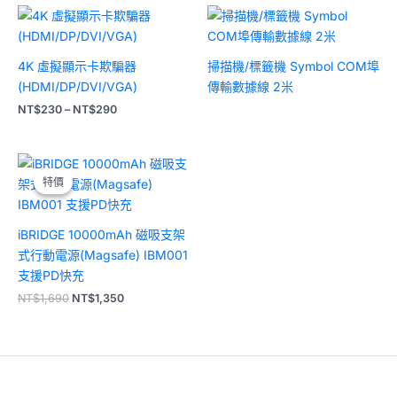
價
格
範
圍：
4K 虛擬顯示卡欺騙器
掃描機/標籤機 Symbol COM埠
NT$230
到
(HDMI/DP/DVI/VGA)
傳輸數據線 2米
NT$290
NT$
230
–
NT$
290
原
目
始
前
特價
特價
價
價
格：
格：
NT$1,690。
NT$1,350。
iBRIDGE 10000mAh 磁吸支架
式行動電源(Magsafe) IBM001
支援PD快充
NT$
1,690
NT$
1,350