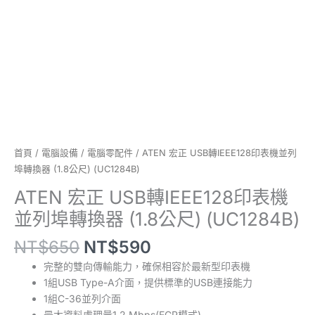
列
埠
轉
換
器
(1.8
公
尺)
(UC1284B)
數
首頁
/
電腦設備
/
電腦零配件
/ ATEN 宏正 USB轉IEEE128印表機並列
量
埠轉換器 (1.8公尺) (UC1284B)
ATEN 宏正 USB轉IEEE128印表機
並列埠轉換器 (1.8公尺) (UC1284B)
NT$
650
NT$
590
完整的雙向傳輸能力，確保相容於最新型印表機
1組USB Type-A介面，提供標準的USB連接能力
1組C-36並列介面
最大資料處理量1.2 Mbps(ECP模式)