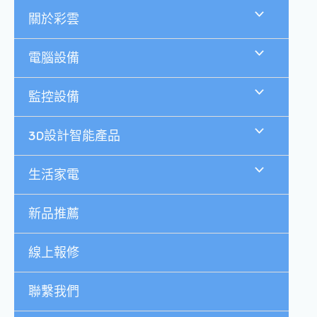
跳
關於彩雲
至
主
要
電腦設備
內
容
監控設備
3D設計智能產品
生活家電
新品推薦
線上報修
聯繫我們