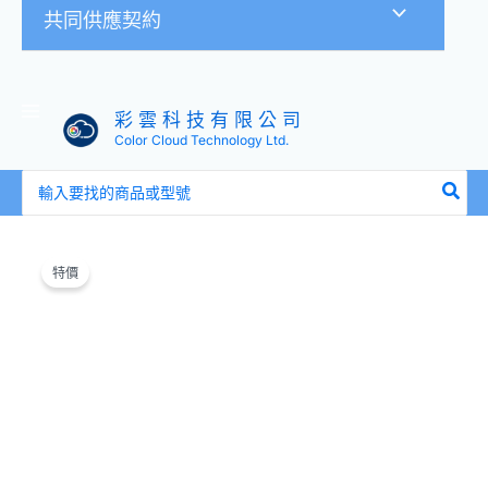
共同供應契約
彩 雲 科 技 有 限 公 司
Color Cloud Technology Ltd.
搜
尋：
原
目
ATEN
始
前
宏
特價
價
價
正
格：
格：
USB
NT$650。
NT$590。
轉
IEEE128
印
表
機
並