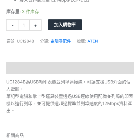
庫存量:
3 件庫存
加入購物車
-
+
貨號:
UC1284B
分類:
電腦零配件
標籤:
ATEN
描述
UC1284B為USB轉印表機並列埠連接線，可讓支援USB介面的個
人電腦、
筆記型電腦和掌上型運算裝置透過USB連線使用配備並列埠的印表
機以進行列印，並可提供遠超過標準並列埠速度的12Mbps資料產
出。
相關商品