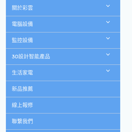
跳
關於彩雲
至
主
要
電腦設備
內
容
監控設備
3D設計智能產品
生活家電
新品推薦
線上報修
聯繫我們