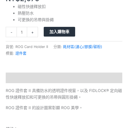
磁性快速釋放扣
熱壓防水
可更換的吊帶與掛繩
加入購物車
-
+
貨號:
ROG Card Holder II
分類:
耗材區(濾心/膠膜/碳粉)
標籤:
證件套
描述
ROG 證件套 II 具備防水的透明證件視窗，以及 FIDLOCK® 定向磁
性快速釋放扣和可更換的吊帶與圓形掛繩。
ROG 證件套 II 的設計圖案彰顯 ROG 美學。