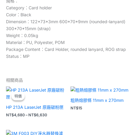
規格：
Category：Card holder
Color：Black
Dimension：122*73*3mm 600*70*9mm (rounded-lanyard)
300*70*15mm (strap)
Weight：0.05kg
Material：PU, Polyester, POM
Package Content：Card Holder, rounded lanyard, ROG strap
Status：MP
相關商品
價
格
特價
特價
範
粗熱熔膠條 11mm x 270mm
圍：
HP 213A LaserJet 原廠碳粉匣
NT$4,680
NT$
15
到
NT$
4,680
–
NT$
6,630
NT$6,630