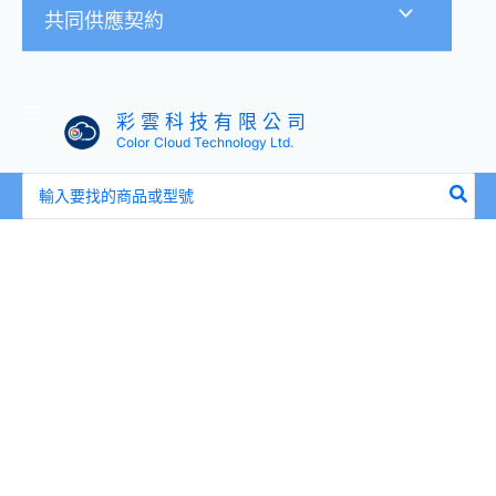
共同供應契約
彩 雲 科 技 有 限 公 司
Color Cloud Technology Ltd.
搜
尋：
ASUS
ROG
Card
Holder
II
證
件
套
3
入