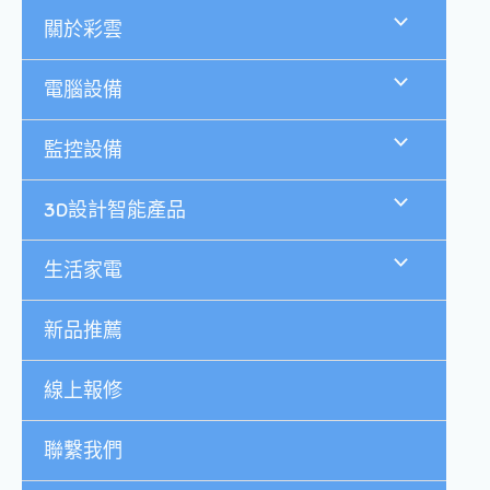
跳
關於彩雲
至
主
要
電腦設備
內
容
監控設備
3D設計智能產品
生活家電
新品推薦
線上報修
聯繫我們