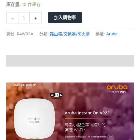
庫存量:
10 件庫存
加入購物車
-
+
貨號:
R4W02A
分類:
路由器/交換器/防火牆
標籤:
Aruba
描述