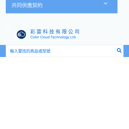
共同供應契約
彩 雲 科 技 有 限 公 司
Color Cloud Technology Ltd.
搜
尋：
Aruba
Instant
On
AP22
R4W02A
無
線
基
地
台