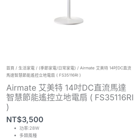
達
智
慧
節
能
遙
控
立
地
電
首頁
/
生活家電
/
(季節家電/日常家電)
/ Airmate 艾美特 14吋DC直流
扇
馬達智慧節能遙控立地電扇 ( FS35116RI )
(
Airmate 艾美特 14吋DC直流馬達
FS35116RI
智慧節能遙控立地電扇 ( FS35116RI
)
數
)
量
NT$
3,500
功率:28W
多類風種