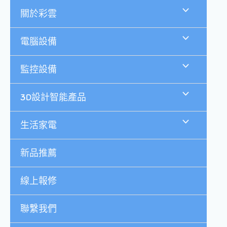
跳
關於彩雲
至
主
要
電腦設備
內
容
監控設備
3D設計智能產品
生活家電
新品推薦
線上報修
聯繫我們