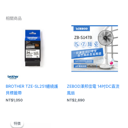
相關商品
BROTHER TZE-SL251纏繞護
ZEBOD澤邦佳電 14吋DC直流
貝標籤帶
風扇
NT$
1,050
NT$
2,690
原
目
始
前
特價
特價
價
價