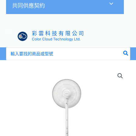
共同供應契約
彩 雲 科 技 有 限 公 司
Color Cloud Technology Ltd.
搜
尋：
Airmate
艾
美
特
14
吋
DC
直
流
馬