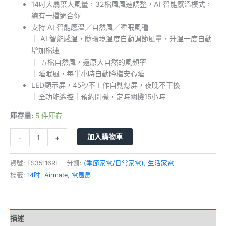
14吋大扇葉大風量，32檔風風速調整，AI 智能感溫模式，
總有一檔適合你
支持 AI 智能感溫／自然風／睡眠風種
｜ AI 智能感溫，隨環境溫度自動調節風量，升溫一度自動
增加檔速
｜ 五檔自然風，還原大自然的風頻率
｜睡眠風，每半小時自動降檔安心睡
LED顯示屏，45秒不工作自動熄屏，夜晚不干擾
｜全功能遙控｜預約開機，定時關機15小時
庫存量:
5 件庫存
加入購物車
-
+
貨號:
FS35116RI
分類:
(季節家電/日常家電)
,
生活家電
標籤:
14吋
,
Airmate
,
電風扇
描述