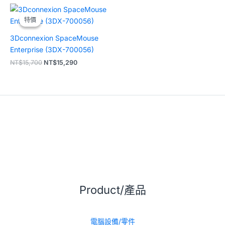
原
目
始
前
特價
特價
價
價
格：
格：
3Dconnexion SpaceMouse
NT$15,700。
NT$15,290。
Enterprise (3DX-700056)
NT$
15,700
NT$
15,290
Product/產品
電腦設備/零件