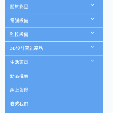
跳
關於彩雲
至
主
要
電腦設備
內
容
監控設備
3D設計智能產品
生活家電
新品推薦
線上報修
聯繫我們