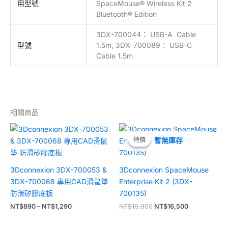
用型號
SpaceMouse® Wireless Kit 2
Bluetooth® Edition
3DX-700044： USB-A Cable
型號
1.5m, 3DX-700089： USB-C
Cable 1.5m
相關商品
價
原
目
格
始
前
特價
特價
暫無庫存
範
價
價
圍：
格：
格：
NT$890
NT$16,900。
NT$16,500
到
3Dconnexion 3DX-700053 &
3Dconnexion SpaceMouse
NT$1,290
3DX-700068 專用CAD滑鼠墊
Enterprise Kit 2 (3DX-
防滑矽膠底板
700135)
NT$
890
–
NT$
1,290
NT$
16,900
NT$
16,500